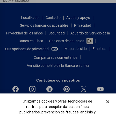
MAP # 8825622
Localizador
Contacto
Ayuda y apoyo
Servicios bancarios accesibles
Privacidad
Privacidad de los niños
Seguridad
Acuerdo de Servicio de la
Banca en Línea
Opciones de anuncios
Mapa del sitio
Empleos
Sus opciones de privacidad
Comparta sus comentarios
Ver sitio completo de la Banca en Línea
Conéctese con nosotros
Banner de Cookies
Bank of America, N.A. Miembro de FDIC.
Utilizamos cookies y otras tecnologías de
rastreo para recopilar datos con fines
Igualdad de oportunidades en préstamos para viviendas
publicitarios, prevención de fraudes, análisis y
© 2026 Bank of America Corporation.