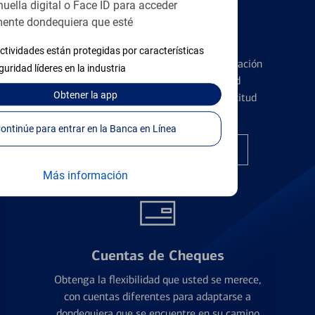
huella digital o Face ID para acceder
ente dondequiera que esté
Tarjetas de Crédito
ctividades están protegidas por características
Conozca los pormenores de la administración
guridad líderes en la industria
de tarjetas de crédito y la identidad
Obtener
la app
financiera antes de presentar una solicitud
Continúe para entrar en la Banca en Línea
Encuentre la tarjeta correcta
Más información
Cuentas de Cheques
Obtenga la flexibilidad que usted se merece,
con cuentas diferentes para adaptarse a
dondequiera que se encuentre en su camino