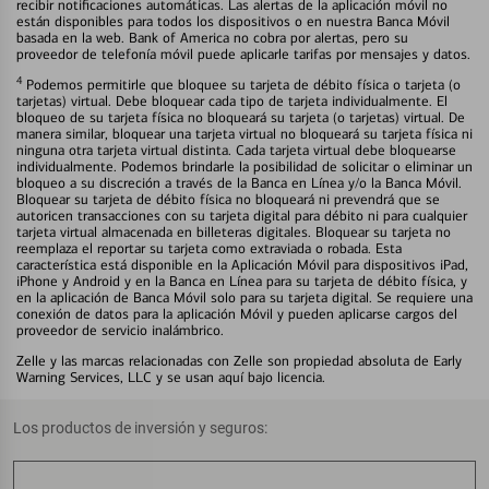
recibir notificaciones automáticas. Las alertas de la aplicación móvil no
están disponibles para todos los dispositivos o en nuestra Banca Móvil
basada en la web. Bank of America no cobra por alertas, pero su
proveedor de telefonía móvil puede aplicarle tarifas por mensajes y datos.
4
Podemos permitirle que bloquee su tarjeta de débito física o tarjeta (o
tarjetas) virtual. Debe bloquear cada tipo de tarjeta individualmente. El
bloqueo de su tarjeta física no bloqueará su tarjeta (o tarjetas) virtual. De
manera similar, bloquear una tarjeta virtual no bloqueará su tarjeta física ni
ninguna otra tarjeta virtual distinta. Cada tarjeta virtual debe bloquearse
individualmente. Podemos brindarle la posibilidad de solicitar o eliminar un
bloqueo a su discreción a través de la Banca en Línea y/o la Banca Móvil.
Bloquear su tarjeta de débito física no bloqueará ni prevendrá que se
autoricen transacciones con su tarjeta digital para débito ni para cualquier
tarjeta virtual almacenada en billeteras digitales. Bloquear su tarjeta no
reemplaza el reportar su tarjeta como extraviada o robada. Esta
característica está disponible en la Aplicación Móvil para dispositivos iPad,
iPhone y Android y en la Banca en Línea para su tarjeta de débito física, y
en la aplicación de Banca Móvil solo para su tarjeta digital. Se requiere una
conexión de datos para la aplicación Móvil y pueden aplicarse cargos del
proveedor de servicio inalámbrico.
Zelle y las marcas relacionadas con Zelle son propiedad absoluta de Early
Warning Services, LLC y se usan aquí bajo licencia.
Los productos de inversión y seguros: