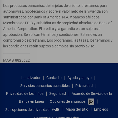
Los productos bancarios, de tarjetas de crédito, préstamos para
automóviles, hipotecarios y sobre el valor neto de la vivienda son
suministrados por Bank of America, N.A. y bancos afiliados,
Miembros de FDIC y subsidiarias de propiedad absoluta de Bank of
America Corporation. El crédito y la garantía están sujetos a
aprobación. Se aplican términos y condiciones. Este no es un
compromiso de préstamo. Los programas, las tasas, los términos y
las condiciones están sujetos a cambios sin previo aviso.
MAP # 8825622
Localizador
Contacto
Ayuda y apoyo
Servicios bancarios accesibles
Privacidad
Privacidad de los niños
Seguridad
Acuerdo de Servicio de la
Banca en Línea
Opciones de anuncios
Mapa del sitio
Empleos
Sus opciones de privacidad