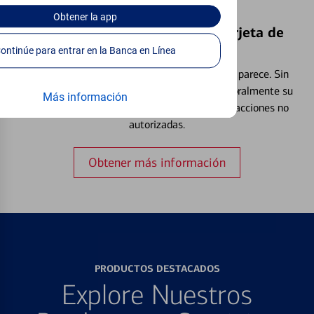
Obtener
la app
Bloquear y Desbloquear una Tarjeta de
Débito⁴
Continúe para entrar en la Banca en Línea
Extraviar una tarjeta es más común de lo que parece. Sin
embargo, puede bloquear y desbloquear temporalmente su
Más información
tarjeta de débito para ayudar a prevenir transacciones no
autorizadas.
Obtener más información
PRODUCTOS DESTACADOS
Explore Nuestros