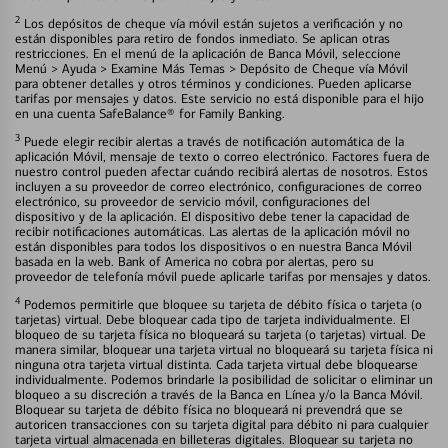
2
Los depósitos de cheque vía móvil están sujetos a verificación y no
están disponibles para retiro de fondos inmediato. Se aplican otras
restricciones. En el menú de la aplicación de Banca Móvil, seleccione
Menú > Ayuda > Examine Más Temas > Depósito de Cheque vía Móvil
para obtener detalles y otros términos y condiciones. Pueden aplicarse
tarifas por mensajes y datos. Este servicio no está disponible para el hijo
en una cuenta SafeBalance® for Family Banking.
3
Puede elegir recibir alertas a través de notificación automática de la
aplicación Móvil, mensaje de texto o correo electrónico. Factores fuera de
nuestro control pueden afectar cuándo recibirá alertas de nosotros. Estos
incluyen a su proveedor de correo electrónico, configuraciones de correo
electrónico, su proveedor de servicio móvil, configuraciones del
dispositivo y de la aplicación. El dispositivo debe tener la capacidad de
recibir notificaciones automáticas. Las alertas de la aplicación móvil no
están disponibles para todos los dispositivos o en nuestra Banca Móvil
basada en la web. Bank of America no cobra por alertas, pero su
proveedor de telefonía móvil puede aplicarle tarifas por mensajes y datos.
4
Podemos permitirle que bloquee su tarjeta de débito física o tarjeta (o
tarjetas) virtual. Debe bloquear cada tipo de tarjeta individualmente. El
bloqueo de su tarjeta física no bloqueará su tarjeta (o tarjetas) virtual. De
manera similar, bloquear una tarjeta virtual no bloqueará su tarjeta física ni
ninguna otra tarjeta virtual distinta. Cada tarjeta virtual debe bloquearse
individualmente. Podemos brindarle la posibilidad de solicitar o eliminar un
bloqueo a su discreción a través de la Banca en Línea y/o la Banca Móvil.
Bloquear su tarjeta de débito física no bloqueará ni prevendrá que se
autoricen transacciones con su tarjeta digital para débito ni para cualquier
tarjeta virtual almacenada en billeteras digitales. Bloquear su tarjeta no