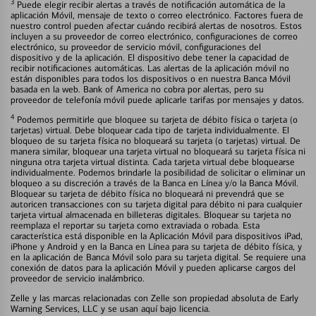
3
Puede elegir recibir alertas a través de notificación automática de la
aplicación Móvil, mensaje de texto o correo electrónico. Factores fuera de
nuestro control pueden afectar cuándo recibirá alertas de nosotros. Estos
incluyen a su proveedor de correo electrónico, configuraciones de correo
electrónico, su proveedor de servicio móvil, configuraciones del
dispositivo y de la aplicación. El dispositivo debe tener la capacidad de
recibir notificaciones automáticas. Las alertas de la aplicación móvil no
están disponibles para todos los dispositivos o en nuestra Banca Móvil
basada en la web. Bank of America no cobra por alertas, pero su
proveedor de telefonía móvil puede aplicarle tarifas por mensajes y datos.
4
Podemos permitirle que bloquee su tarjeta de débito física o tarjeta (o
tarjetas) virtual. Debe bloquear cada tipo de tarjeta individualmente. El
bloqueo de su tarjeta física no bloqueará su tarjeta (o tarjetas) virtual. De
manera similar, bloquear una tarjeta virtual no bloqueará su tarjeta física ni
ninguna otra tarjeta virtual distinta. Cada tarjeta virtual debe bloquearse
individualmente. Podemos brindarle la posibilidad de solicitar o eliminar un
bloqueo a su discreción a través de la Banca en Línea y/o la Banca Móvil.
Bloquear su tarjeta de débito física no bloqueará ni prevendrá que se
autoricen transacciones con su tarjeta digital para débito ni para cualquier
tarjeta virtual almacenada en billeteras digitales. Bloquear su tarjeta no
reemplaza el reportar su tarjeta como extraviada o robada. Esta
característica está disponible en la Aplicación Móvil para dispositivos iPad,
iPhone y Android y en la Banca en Línea para su tarjeta de débito física, y
en la aplicación de Banca Móvil solo para su tarjeta digital. Se requiere una
conexión de datos para la aplicación Móvil y pueden aplicarse cargos del
proveedor de servicio inalámbrico.
Zelle y las marcas relacionadas con Zelle son propiedad absoluta de Early
Warning Services, LLC y se usan aquí bajo licencia.