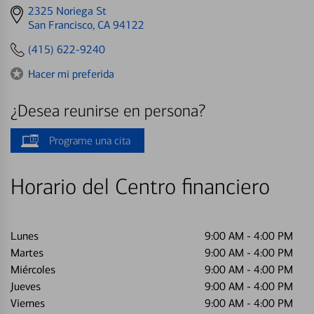
Get
2325 Noriega St
directions
San Francisco, CA 94122
to
(415) 622-9240
Hacer mi preferida
¿Desea reunirse en persona?
Programe una cita
Horario del Centro financiero
Lunes
9:00 AM
-
4:00 PM
Martes
9:00 AM
-
4:00 PM
Miércoles
9:00 AM
-
4:00 PM
Jueves
9:00 AM
-
4:00 PM
Viernes
9:00 AM
-
4:00 PM