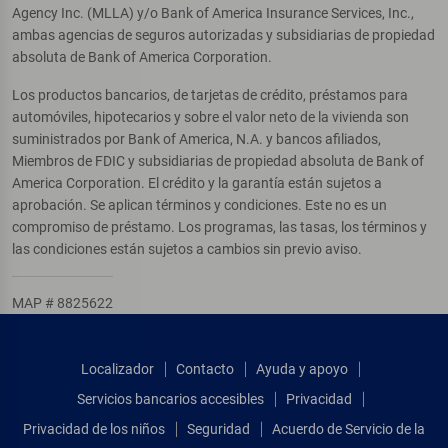
Agency Inc. (MLLA) y/o Bank of America Insurance Services, Inc.,
ambas agencias de seguros autorizadas y subsidiarias de propiedad
absoluta de Bank of America Corporation.
Los productos bancarios, de tarjetas de crédito, préstamos para
automóviles, hipotecarios y sobre el valor neto de la vivienda son
suministrados por Bank of America, N.A. y bancos afiliados,
Miembros de FDIC y subsidiarias de propiedad absoluta de Bank of
America Corporation. El crédito y la garantía están sujetos a
aprobación. Se aplican términos y condiciones. Este no es un
compromiso de préstamo. Los programas, las tasas, los términos y
las condiciones están sujetos a cambios sin previo aviso.
MAP # 8825622
Localizador
Contacto
Ayuda y apoyo
Servicios bancarios accesibles
Privacidad
Privacidad de los niños
Seguridad
Acuerdo de Servicio de la