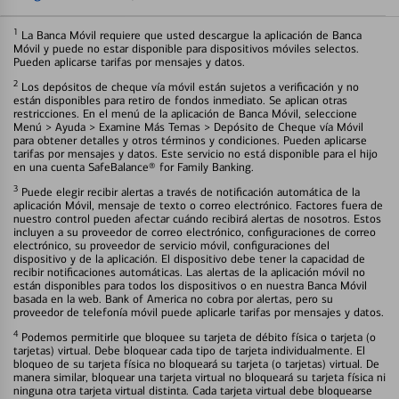
1
La Banca Móvil requiere que usted descargue la aplicación de Banca
Móvil y puede no estar disponible para dispositivos móviles selectos.
Pueden aplicarse tarifas por mensajes y datos.
2
Los depósitos de cheque vía móvil están sujetos a verificación y no
están disponibles para retiro de fondos inmediato. Se aplican otras
restricciones. En el menú de la aplicación de Banca Móvil, seleccione
Menú > Ayuda > Examine Más Temas > Depósito de Cheque vía Móvil
para obtener detalles y otros términos y condiciones. Pueden aplicarse
tarifas por mensajes y datos. Este servicio no está disponible para el hijo
en una cuenta SafeBalance® for Family Banking.
3
Puede elegir recibir alertas a través de notificación automática de la
aplicación Móvil, mensaje de texto o correo electrónico. Factores fuera de
nuestro control pueden afectar cuándo recibirá alertas de nosotros. Estos
incluyen a su proveedor de correo electrónico, configuraciones de correo
electrónico, su proveedor de servicio móvil, configuraciones del
dispositivo y de la aplicación. El dispositivo debe tener la capacidad de
recibir notificaciones automáticas. Las alertas de la aplicación móvil no
están disponibles para todos los dispositivos o en nuestra Banca Móvil
basada en la web. Bank of America no cobra por alertas, pero su
proveedor de telefonía móvil puede aplicarle tarifas por mensajes y datos.
4
Podemos permitirle que bloquee su tarjeta de débito física o tarjeta (o
tarjetas) virtual. Debe bloquear cada tipo de tarjeta individualmente. El
bloqueo de su tarjeta física no bloqueará su tarjeta (o tarjetas) virtual. De
manera similar, bloquear una tarjeta virtual no bloqueará su tarjeta física ni
ninguna otra tarjeta virtual distinta. Cada tarjeta virtual debe bloquearse