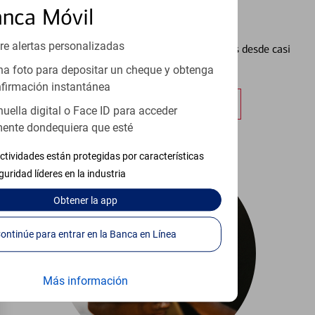
anca Móvil
Configurar Alertas³
re alertas personalizadas
Vea cómo mantener el control de sus finanzas desde casi
cualquier lugar.
a foto para depositar un cheque y obtenga
firmación instantánea
Obtener más información
huella digital o Face ID para acceder
ente dondequiera que esté
ctividades están protegidas por características
guridad líderes en la industria
Obtener
la app
Continúe para entrar en la Banca en Línea
Más información