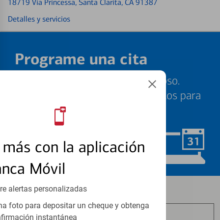
18719 Via Princessa
, Santa Clarita, CA 91387
Detalles y servicios
Programe una cita
Sabemos que su tiempo es valioso.
Nuestros especialistas están listos para
ayudarle cuando quiera.
más con la aplicación
Programar ahora
anca Móvil
re alertas personalizadas
Los productos de inversión y seguros:
a foto para depositar un cheque y obtenga
firmación instantánea