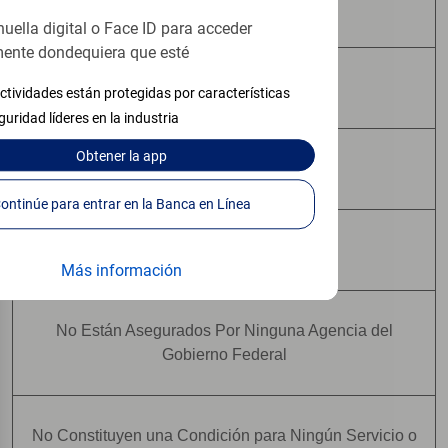
No Están Asegurados por FDIC
huella digital o Face ID para acceder
ente dondequiera que esté
No Tienen Garantía Bancaria
ctividades están protegidas por características
guridad líderes en la industria
Obtener
la app
Pueden Perder Valor
Continúe para entrar en la Banca en Línea
No Constituyen Depósitos
Más información
No Están Asegurados Por Ninguna Agencia del
Gobierno Federal
No Constituyen una Condición para Ningún Servicio o