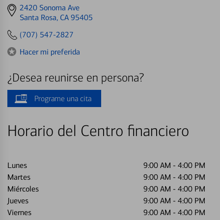
Get
2420 Sonoma Ave
directions
Santa Rosa, CA 95405
to
(707) 547-2827
Hacer mi preferida
¿Desea reunirse en persona?
Programe una cita
Horario del Centro financiero
Lunes
9:00 AM
-
4:00 PM
Martes
9:00 AM
-
4:00 PM
Miércoles
9:00 AM
-
4:00 PM
Jueves
9:00 AM
-
4:00 PM
Viernes
9:00 AM
-
4:00 PM