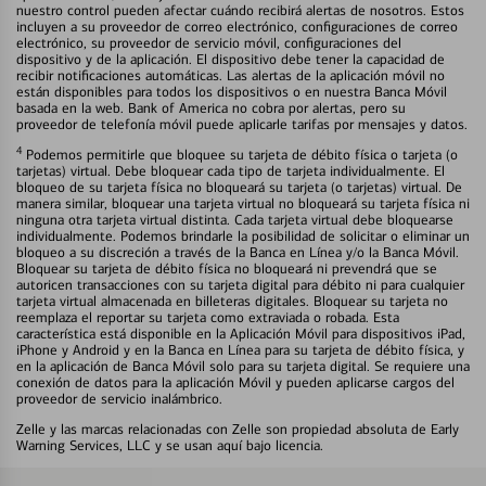
nuestro control pueden afectar cuándo recibirá alertas de nosotros. Estos
incluyen a su proveedor de correo electrónico, configuraciones de correo
electrónico, su proveedor de servicio móvil, configuraciones del
dispositivo y de la aplicación. El dispositivo debe tener la capacidad de
recibir notificaciones automáticas. Las alertas de la aplicación móvil no
están disponibles para todos los dispositivos o en nuestra Banca Móvil
basada en la web. Bank of America no cobra por alertas, pero su
proveedor de telefonía móvil puede aplicarle tarifas por mensajes y datos.
4
Podemos permitirle que bloquee su tarjeta de débito física o tarjeta (o
tarjetas) virtual. Debe bloquear cada tipo de tarjeta individualmente. El
bloqueo de su tarjeta física no bloqueará su tarjeta (o tarjetas) virtual. De
manera similar, bloquear una tarjeta virtual no bloqueará su tarjeta física ni
ninguna otra tarjeta virtual distinta. Cada tarjeta virtual debe bloquearse
individualmente. Podemos brindarle la posibilidad de solicitar o eliminar un
bloqueo a su discreción a través de la Banca en Línea y/o la Banca Móvil.
Bloquear su tarjeta de débito física no bloqueará ni prevendrá que se
autoricen transacciones con su tarjeta digital para débito ni para cualquier
tarjeta virtual almacenada en billeteras digitales. Bloquear su tarjeta no
reemplaza el reportar su tarjeta como extraviada o robada. Esta
característica está disponible en la Aplicación Móvil para dispositivos iPad,
iPhone y Android y en la Banca en Línea para su tarjeta de débito física, y
en la aplicación de Banca Móvil solo para su tarjeta digital. Se requiere una
conexión de datos para la aplicación Móvil y pueden aplicarse cargos del
proveedor de servicio inalámbrico.
Zelle y las marcas relacionadas con Zelle son propiedad absoluta de Early
Warning Services, LLC y se usan aquí bajo licencia.