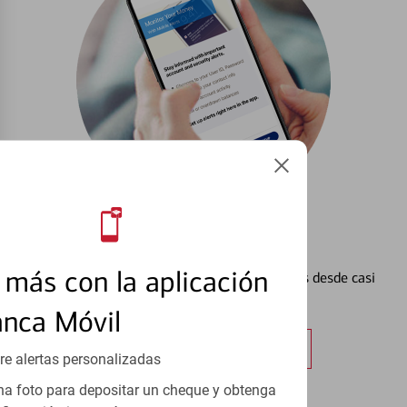
Configurar Alertas³
más con la aplicación
Vea cómo mantener el control de sus finanzas desde casi
cualquier lugar.
anca Móvil
Obtener más información
re alertas personalizadas
a foto para depositar un cheque y obtenga