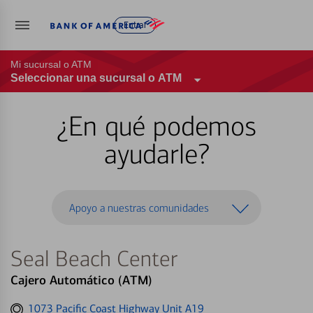
Entrar
Mi sucursal o ATM
Seleccionar una sucursal o ATM
¿En qué podemos
ayudarle?
Apoyo a nuestras comunidades
Seal Beach Center
Cajero Automático (ATM)
Get
1073 Pacific Coast Highway Unit A19