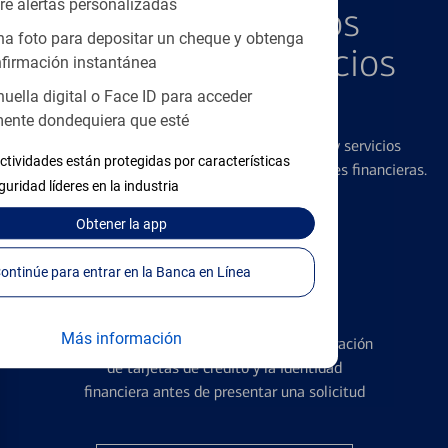
re alertas personalizadas
Explore Nuestros
a foto para depositar un cheque y obtenga
Productos y Servicios
firmación instantánea
Destacados
huella digital o Face ID para acceder
ente dondequiera que esté
Ofrecemos una amplia gama de productos y servicios
ctividades están protegidas por características
diseñados para ayudar con todas sus necesidades financieras.
guridad líderes en la industria
Obtener
la app
Continúe para entrar en la Banca en Línea
Tarjetas de Crédito
Más información
Conozca los pormenores de la administración
de tarjetas de crédito y la identidad
financiera antes de presentar una solicitud