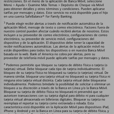
restricciones. En el menú de la aplicación de Banca Móvil, seleccione
Menú > Ayuda > Examine Más Temas > Depósito de Cheque vía Móvil
para obtener detalles y otros términos y condiciones. Pueden aplicarse
tarifas por mensajes y datos. Este servicio no está disponible para el hijo
en una cuenta SafeBalance® for Family Banking.
3
Puede elegir recibir alertas a través de notificación automática de la
aplicación Móvil, mensaje de texto o correo electrónico. Factores fuera de
nuestro control pueden afectar cuándo recibirá alertas de nosotros. Estos
incluyen a su proveedor de correo electrónico, configuraciones de correo
electrónico, su proveedor de servicio móvil, configuraciones del
dispositivo y de la aplicación. El dispositivo debe tener la capacidad de
recibir notificaciones automáticas. Las alertas de la aplicación móvil no
están disponibles para todos los dispositivos o en nuestra Banca Móvil
basada en la web. Bank of America no cobra por alertas, pero su
proveedor de telefonía móvil puede aplicarle tarifas por mensajes y datos.
4
Podemos permitirle que bloquee su tarjeta de débito física o tarjeta (o
tarjetas) virtual. Debe bloquear cada tipo de tarjeta individualmente. El
bloqueo de su tarjeta física no bloqueará su tarjeta (o tarjetas) virtual. De
manera similar, bloquear una tarjeta virtual no bloqueará su tarjeta física ni
ninguna otra tarjeta virtual distinta. Cada tarjeta virtual debe bloquearse
individualmente. Podemos brindarle la posibilidad de solicitar o eliminar un
bloqueo a su discreción a través de la Banca en Línea y/o la Banca Móvil.
Bloquear su tarjeta de débito física no bloqueará ni prevendrá que se
autoricen transacciones con su tarjeta digital para débito ni para cualquier
tarjeta virtual almacenada en billeteras digitales. Bloquear su tarjeta no
reemplaza el reportar su tarjeta como extraviada o robada. Esta
característica está disponible en la Aplicación Móvil para dispositivos iPad,
iPhone y Android y en la Banca en Línea para su tarjeta de débito física, y