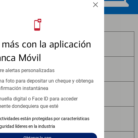
Los productos de inversión y seguros:
más con la aplicación
No Están Asegurados por FDIC
anca Móvil
No Tienen Garantía Bancaria
re alertas personalizadas
a foto para depositar un cheque y obtenga
firmación instantánea
Pueden Perder Valor
huella digital o Face ID para acceder
ente dondequiera que esté
No Constituyen Depósitos
ctividades están protegidas por características
guridad líderes en la industria