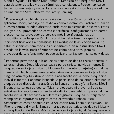
Menú > Ayuda > Examine Más Temas > Depósito de Cheque vía Móvil
para obtener detalles y otros términos y condiciones. Pueden aplicarse
tarifas por mensajes y datos. Este servicio no está disponible para el hijo
en una cuenta SafeBalance® for Family Banking.
3
Puede elegir recibir alertas a través de notificación automática de la
aplicación Móvil, mensaje de texto o correo electrónico. Factores fuera de
nuestro control pueden afectar cuándo recibirá alertas de nosotros. Estos
incluyen a su proveedor de correo electrónico, configuraciones de correo
electrónico, su proveedor de servicio móvil, configuraciones del
dispositivo y de la aplicación. El dispositivo debe tener la capacidad de
recibir notificaciones automáticas. Las alertas de la aplicación móvil no
están disponibles para todos los dispositivos o en nuestra Banca Móvil
basada en la web. Bank of America no cobra por alertas, pero su
proveedor de telefonía móvil puede aplicarle tarifas por mensajes y datos.
4
Podemos permitirle que bloquee su tarjeta de débito física o tarjeta (o
tarjetas) virtual. Debe bloquear cada tipo de tarjeta individualmente. El
bloqueo de su tarjeta física no bloqueará su tarjeta (o tarjetas) virtual. De
manera similar, bloquear una tarjeta virtual no bloqueará su tarjeta física ni
ninguna otra tarjeta virtual distinta. Cada tarjeta virtual debe bloquearse
individualmente. Podemos brindarle la posibilidad de solicitar o eliminar un
bloqueo a su discreción a través de la Banca en Línea y/o la Banca Móvil.
Bloquear su tarjeta de débito física no bloqueará ni prevendrá que se
autoricen transacciones con su tarjeta digital para débito ni para cualquier
tarjeta virtual almacenada en billeteras digitales. Bloquear su tarjeta no
reemplaza el reportar su tarjeta como extraviada o robada. Esta
característica está disponible en la Aplicación Móvil para dispositivos iPad,
iPhone y Android y en la Banca en Línea para su tarjeta de débito física, y
en la aplicación de Banca Móvil solo para su tarjeta digital. Se requiere una