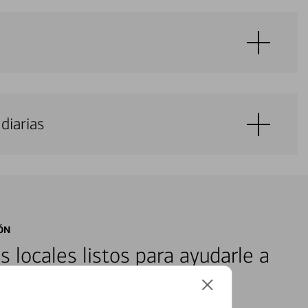
diarias
ÓN
s locales listos para ayudarle a
ones financieras