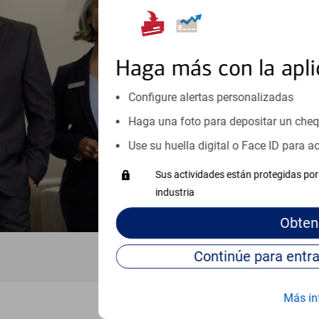
Reúnase con especialistas dedi
orientación que necesita, en cu
personales, hasta el ahorro para
inicio o crecimiento de su neg
Haga más con la apli
esté listo, un especialista tr
Configure alertas personalizadas
Programe una cita
Haga una foto para depositar un che
Vea si nuestro centro de ayuda 
Use su huella digital o Face ID para 
Visite nuestro centro de ayuda 
Sus actividades están protegidas por 
industria
Obten
Más in