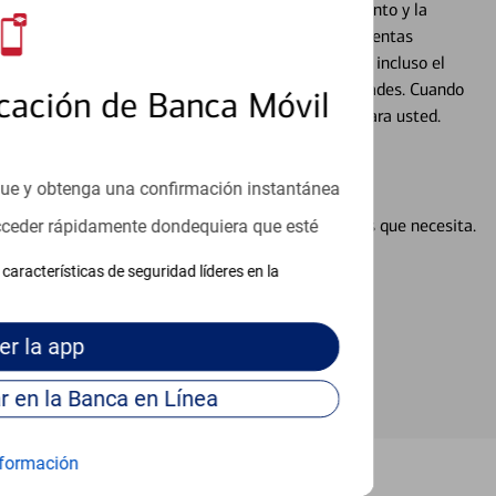
cados que se centran en proporcionar el asesoramiento y la
alquier situación en su vida financiera. Desde sus cuentas
 grandes compras, la planificación para su futuro, e incluso el
ocio, su futuro se mueve de acuerdo con sus necesidades. Cuando
cación de Banca Móvil
abajará con usted en un momento que sea adecuado para usted.
que y obtenga una confirmación instantánea
en línea puede ayudar a proporcionar las respuestas que necesita.
acceder rápidamente dondequiera que esté
en línea
características de seguridad líderes en la
er
la app
Continúe para entrar en la Banca en Línea
formación