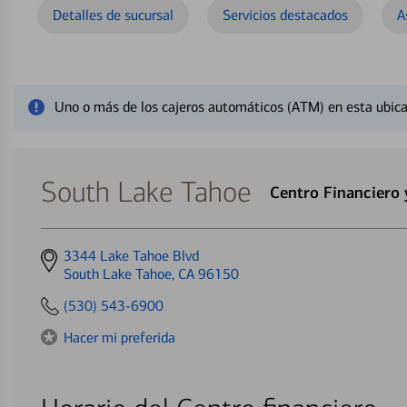
Detalles de sucursal
Servicios destacados
A
Cerrar mensaje de alerta
Uno o más de los cajeros automáticos (ATM) en esta ubica
South Lake Tahoe
Centro Financiero
Get
3344 Lake Tahoe Blvd
directions
South Lake Tahoe, CA 96150
to
(530) 543-6900
Hacer mi preferida