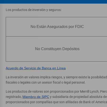
3201 W Benjamin Holt Dr
, Stockton, CA 95209
Los productos de inversión y seguros:
Direcciones
|
Detalles y servicios
Pacific Harding
No Están Asegurados por FDIC
7
Cajero automático (ATM)
1661 Pacific Ave
, Stockton, CA 95204
Direcciones
|
Detalles y servicios
No Constituyen Depósitos
Savemart 334 Stockton
8
Cajero automático (ATM)
Acuerdo de Servicio de Banca en Línea
3215 Pacific Ave
, Stockton, CA 95204
La inversión en valores implica riesgos, y siempre existe la posibilid
fiscales o legales con un asesor fiscal o legal personal.
Direcciones
|
Detalles y servicios
Los productos de valores son proporcionados por Merrill Lynch, Pier
Savemart 091 Stockton
registrado,
Miembro de SIPC
y subsidiaria de propiedad absoluta d
9
proporcionados por compañías que son afiliadas de Bank of America
Cajero automático (ATM)