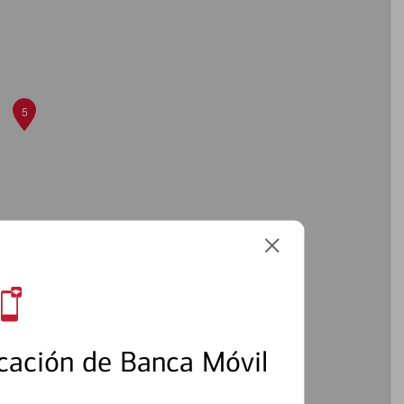
5
8
7
3
cación de Banca Móvil
1