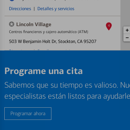
Direcciones
|
Detalles y servicios
Lincoln Village
4
+
Centros financieros y cajero automático (ATM)
−
503 W Benjamin Holt Dr
, Stockton, CA 95207
Direcciones
|
Detalles y servicios
West Lane Plaza
Programe una cita
5
Cajero automático (ATM)
Sabemos que su tiempo es valioso. Nu
1317 E Hammer Ln
, Stockton, CA 95210
especialistas están listos para ayudarl
Cajero automático (ATM) fuera de servicio
Direcciones
|
Detalles y servicios
Programar ahora
Village Square Op
6
Cajero automático (ATM)