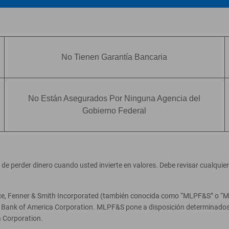
No Tienen Garantía Bancaria
No Están Asegurados Por Ninguna Agencia del
Gobierno Federal
ad de perder dinero cuando usted invierte en valores. Debe revisar cualqui
ce, Fenner & Smith Incorporated (también conocida como “MLPF&S” o “Merr
e Bank of America Corporation. MLPF&S pone a disposición determinados 
 Corporation.