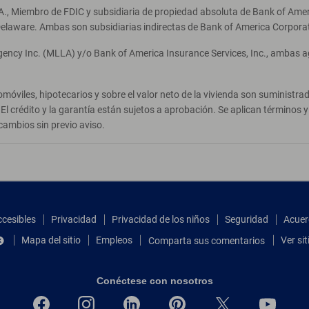
A., Miembro de FDIC y subsidiaria de propiedad absoluta de Bank of Ameri
elaware. Ambas son subsidiarias indirectas de Bank of America Corpora
Agency Inc. (MLLA) y/o Bank of America Insurance Services, Inc., ambas 
móviles, hipotecarios y sobre el valor neto de la vivienda son suministr
El crédito y la garantía están sujetos a aprobación. Se aplican términos
cambios sin previo aviso.
ccesibles
Privacidad
Privacidad de los niños
Seguridad
Acuer
Mapa del sitio
Empleos
Ver si
Comparta sus comentarios
Conéctese con nosotros