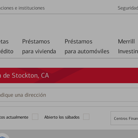
ciones e instituciones
Segurida
etas
Préstamos
Préstamos
Merrill
rédito
para vivienda
para automóviles
Investi
a de Stockton, CA
que
ción
tos actualmente
Abierto los sábados
Centros Finan