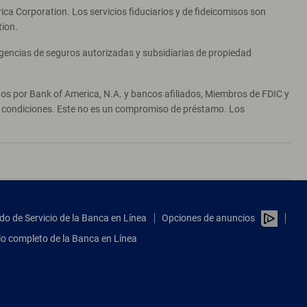
ca Corporation. Los servicios fiduciarios y de fideicomisos son
tion.
agencias de seguros autorizadas y subsidiarias de propiedad
ados por Bank of America, N.A. y bancos afiliados, Miembros de FDIC y
 y condiciones. Este no es un compromiso de préstamo. Los
do de Servicio de la Banca en Línea
Opciones de anuncios
tio completo de la Banca en Línea