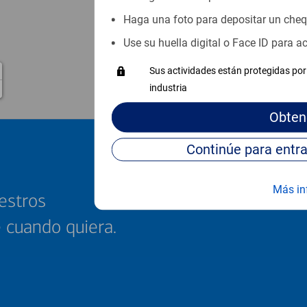
Haga una foto para depositar un che
Use su huella digital o Face ID para 
Sus actividades están protegidas por 
industria
Obten
Más in
estros
e cuando quiera.