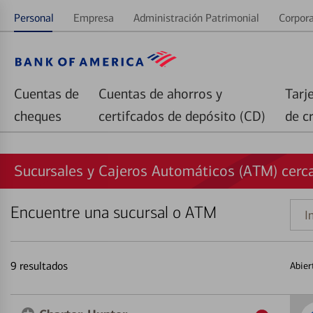
Personal
Empresa
Administración Patrimonial
Corpora
Cuentas de
Cuentas de ahorros y
Tarj
cheques
certifcados de depósito (CD)
de c
Sucursales y Cajeros Automáticos (ATM) cerc
Encuentre una sucursal o ATM
Indi
una
direc
9
resultados
Abier