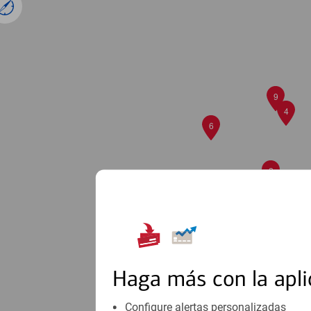
9
4
6
2
Haga más con la apli
Configure alertas personalizadas