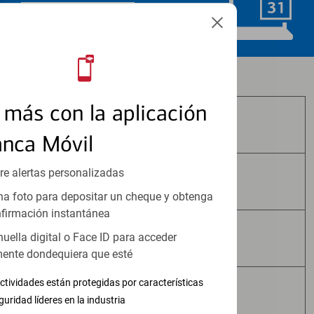
Programar ahora
Los productos de inversión y seguros:
más con la aplicación
No Están Asegurados por FDIC
anca Móvil
re alertas personalizadas
No Tienen Garantía Bancaria
a foto para depositar un cheque y obtenga
firmación instantánea
huella digital o Face ID para acceder
Pueden Perder Valor
ente dondequiera que esté
ctividades están protegidas por características
No Constituyen Depósitos
guridad líderes en la industria