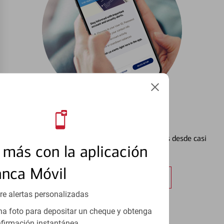
Configurar Alertas³
Vea cómo mantener el control de sus finanzas desde casi
más con la aplicación
cualquier lugar.
anca Móvil
Obtener más información
re alertas personalizadas
a foto para depositar un cheque y obtenga
firmación instantánea