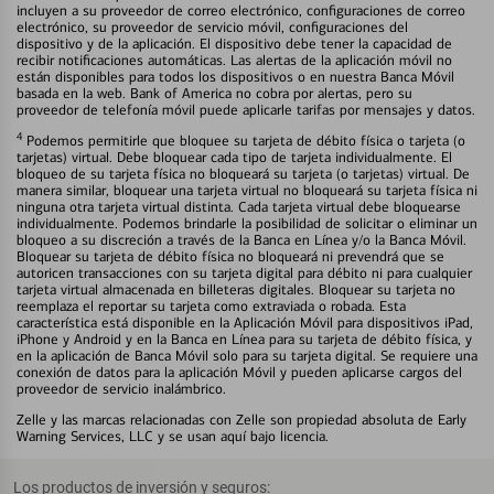
incluyen a su proveedor de correo electrónico, configuraciones de correo
electrónico, su proveedor de servicio móvil, configuraciones del
dispositivo y de la aplicación. El dispositivo debe tener la capacidad de
recibir notificaciones automáticas. Las alertas de la aplicación móvil no
están disponibles para todos los dispositivos o en nuestra Banca Móvil
basada en la web. Bank of America no cobra por alertas, pero su
proveedor de telefonía móvil puede aplicarle tarifas por mensajes y datos.
4
Podemos permitirle que bloquee su tarjeta de débito física o tarjeta (o
tarjetas) virtual. Debe bloquear cada tipo de tarjeta individualmente. El
bloqueo de su tarjeta física no bloqueará su tarjeta (o tarjetas) virtual. De
manera similar, bloquear una tarjeta virtual no bloqueará su tarjeta física ni
ninguna otra tarjeta virtual distinta. Cada tarjeta virtual debe bloquearse
individualmente. Podemos brindarle la posibilidad de solicitar o eliminar un
bloqueo a su discreción a través de la Banca en Línea y/o la Banca Móvil.
Bloquear su tarjeta de débito física no bloqueará ni prevendrá que se
autoricen transacciones con su tarjeta digital para débito ni para cualquier
tarjeta virtual almacenada en billeteras digitales. Bloquear su tarjeta no
reemplaza el reportar su tarjeta como extraviada o robada. Esta
característica está disponible en la Aplicación Móvil para dispositivos iPad,
iPhone y Android y en la Banca en Línea para su tarjeta de débito física, y
en la aplicación de Banca Móvil solo para su tarjeta digital. Se requiere una
conexión de datos para la aplicación Móvil y pueden aplicarse cargos del
proveedor de servicio inalámbrico.
Zelle y las marcas relacionadas con Zelle son propiedad absoluta de Early
Warning Services, LLC y se usan aquí bajo licencia.
Los productos de inversión y seguros: