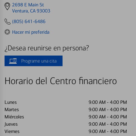
Get
2698 E Main St
directions
Ventura, CA 93003
to
(805) 641-6486
Hacer mi preferida
¿Desea reunirse en persona?
Programe una cita
Horario del Centro financiero
Lunes
9:00 AM
-
4:00 PM
Martes
9:00 AM
-
4:00 PM
Miércoles
9:00 AM
-
4:00 PM
Jueves
9:00 AM
-
4:00 PM
Viernes
9:00 AM
-
4:00 PM