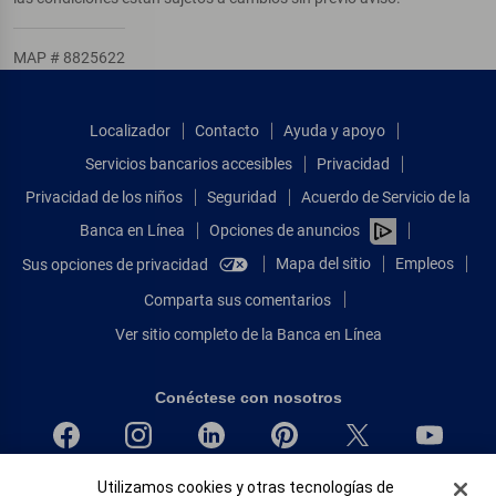
MAP # 8825622
Localizador
Contacto
Ayuda y apoyo
Servicios bancarios accesibles
Privacidad
Privacidad de los niños
Seguridad
Acuerdo de Servicio de la
Banca en Línea
Opciones de anuncios
Mapa del sitio
Empleos
Sus opciones de privacidad
Comparta sus comentarios
Ver sitio completo de la Banca en Línea
Conéctese con nosotros
Banner de Cookies
Utilizamos cookies y otras tecnologías de
Bank of America, N.A. Miembro de FDIC.