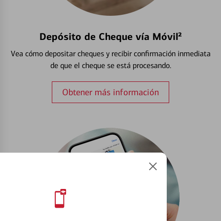
Depósito de Cheque vía Móvil²
Vea cómo depositar cheques y recibir confirmación inmediata
de que el cheque se está procesando.
Obtener más información