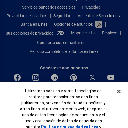
Servicios bancarios accesibles
Privacidad
Privacidad de los niños
Seguridad
Acuerdo de Servicio de la
Banca en Línea
Opciones de anuncios
Mapa del sitio
Empleos
Sus opciones de privacidad
Comparta sus comentarios
Ver sitio completo de la Banca en Línea
Conéctese con nosotros
Banner de Cookies
Bank of America, N.A. Miembro de FDIC.
Utilizamos cookies y otras tecnologías de
rastreo para recopilar datos con fines
Igualdad de oportunidades en préstamos para viviendas
publicitarios, prevención de fraudes, análisis y
© 2026 Bank of America Corporation.
otros fines. Al utilizar este sitio web, aceptas el
Todos Los Derechos Reservados.
uso de estas tecnologías de seguimiento y el
Patente: patents.bankofamerica.com
uso y divulgación de datos de acuerdo con
nuestro
Política de privacidad en línea
y