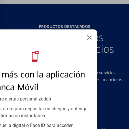
PRODUCTOS DESTACADOS
Explore Nuestros
Productos y Servicios
Destacados
más con la aplicación
Ofrecemos una amplia gama de productos y servicios
diseñados para ayudar con todas sus necesidades financieras.
anca Móvil
re alertas personalizadas
a foto para depositar un cheque y obtenga
firmación instantánea
Tarjetas de Crédito
huella digital o Face ID para acceder