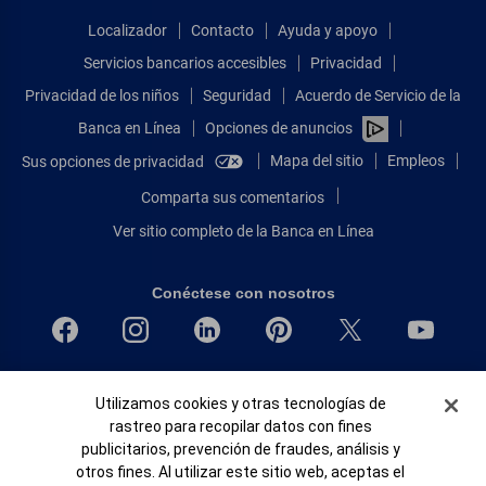
Localizador
Contacto
Ayuda y apoyo
Servicios bancarios accesibles
Privacidad
Privacidad de los niños
Seguridad
Acuerdo de Servicio de la
Banca en Línea
Opciones de anuncios
Mapa del sitio
Empleos
Sus opciones de privacidad
Comparta sus comentarios
Ver sitio completo de la Banca en Línea
Conéctese con nosotros
Bank of America, N.A. Miembro de FDIC.
Banner de Cookies
Utilizamos cookies y otras tecnologías de
Igualdad de oportunidades en préstamos para viviendas
rastreo para recopilar datos con fines
© 2026 Bank of America Corporation.
publicitarios, prevención de fraudes, análisis y
Todos Los Derechos Reservados.
otros fines. Al utilizar este sitio web, aceptas el