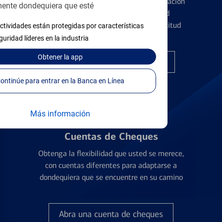
Conozca los pormenores de la administración
ente dondequiera que esté
de tarjetas de crédito y la identidad
financiera antes de presentar una solicitud
ctividades están protegidas por características
guridad líderes en la industria
Obtener
la app
Encuentre la tarjeta correcta
Continúe para entrar en la Banca en Línea
Más información
Cuentas de Cheques
Obtenga la flexibilidad que usted se merece,
con cuentas diferentes para adaptarse a
dondequiera que se encuentre en su camino
Abra una cuenta de cheques