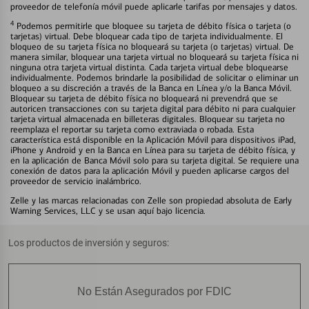
proveedor de telefonía móvil puede aplicarle tarifas por mensajes y datos.
4
Podemos permitirle que bloquee su tarjeta de débito física o tarjeta (o
tarjetas) virtual. Debe bloquear cada tipo de tarjeta individualmente. El
bloqueo de su tarjeta física no bloqueará su tarjeta (o tarjetas) virtual. De
manera similar, bloquear una tarjeta virtual no bloqueará su tarjeta física ni
ninguna otra tarjeta virtual distinta. Cada tarjeta virtual debe bloquearse
individualmente. Podemos brindarle la posibilidad de solicitar o eliminar un
bloqueo a su discreción a través de la Banca en Línea y/o la Banca Móvil.
Bloquear su tarjeta de débito física no bloqueará ni prevendrá que se
autoricen transacciones con su tarjeta digital para débito ni para cualquier
tarjeta virtual almacenada en billeteras digitales. Bloquear su tarjeta no
reemplaza el reportar su tarjeta como extraviada o robada. Esta
característica está disponible en la Aplicación Móvil para dispositivos iPad,
iPhone y Android y en la Banca en Línea para su tarjeta de débito física, y
en la aplicación de Banca Móvil solo para su tarjeta digital. Se requiere una
conexión de datos para la aplicación Móvil y pueden aplicarse cargos del
proveedor de servicio inalámbrico.
Zelle y las marcas relacionadas con Zelle son propiedad absoluta de Early
Warning Services, LLC y se usan aquí bajo licencia.
Los productos de inversión y seguros:
No Están Asegurados por FDIC