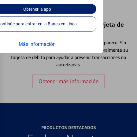
Obtener
la app
Bloquear y Desbloquear una Tarjeta de
Continúe para entrar en la Banca en Línea
Débito⁴
Extraviar una tarjeta es más común de lo que parece. Sin
Más información
embargo, puede bloquear y desbloquear temporalmente su
tarjeta de débito para ayudar a prevenir transacciones no
autorizadas.
Obtener más información
PRODUCTOS DESTACADOS