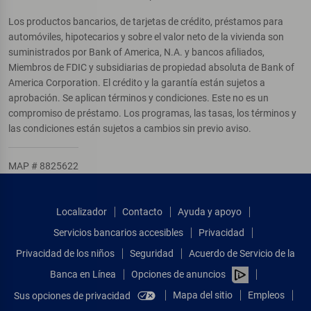
Los productos bancarios, de tarjetas de crédito, préstamos para
automóviles, hipotecarios y sobre el valor neto de la vivienda son
suministrados por Bank of America, N.A. y bancos afiliados,
Miembros de FDIC y subsidiarias de propiedad absoluta de Bank of
America Corporation. El crédito y la garantía están sujetos a
aprobación. Se aplican términos y condiciones. Este no es un
compromiso de préstamo. Los programas, las tasas, los términos y
las condiciones están sujetos a cambios sin previo aviso.
MAP # 8825622
Localizador
Contacto
Ayuda y apoyo
Servicios bancarios accesibles
Privacidad
Privacidad de los niños
Seguridad
Acuerdo de Servicio de la
Banca en Línea
Opciones de anuncios
Mapa del sitio
Empleos
Sus opciones de privacidad