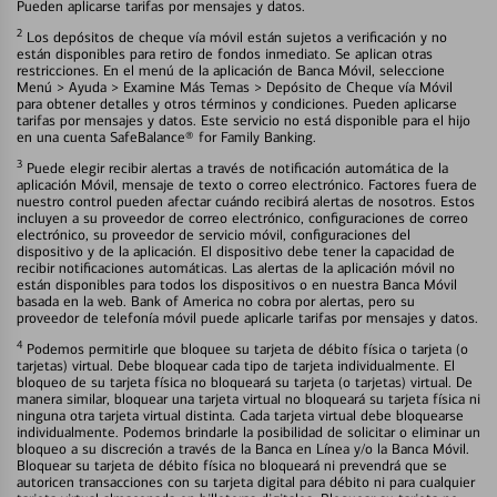
Pueden aplicarse tarifas por mensajes y datos.
2
Los depósitos de cheque vía móvil están sujetos a verificación y no
están disponibles para retiro de fondos inmediato. Se aplican otras
restricciones. En el menú de la aplicación de Banca Móvil, seleccione
Menú > Ayuda > Examine Más Temas > Depósito de Cheque vía Móvil
para obtener detalles y otros términos y condiciones. Pueden aplicarse
tarifas por mensajes y datos. Este servicio no está disponible para el hijo
en una cuenta SafeBalance® for Family Banking.
3
Puede elegir recibir alertas a través de notificación automática de la
aplicación Móvil, mensaje de texto o correo electrónico. Factores fuera de
nuestro control pueden afectar cuándo recibirá alertas de nosotros. Estos
incluyen a su proveedor de correo electrónico, configuraciones de correo
electrónico, su proveedor de servicio móvil, configuraciones del
dispositivo y de la aplicación. El dispositivo debe tener la capacidad de
recibir notificaciones automáticas. Las alertas de la aplicación móvil no
están disponibles para todos los dispositivos o en nuestra Banca Móvil
basada en la web. Bank of America no cobra por alertas, pero su
proveedor de telefonía móvil puede aplicarle tarifas por mensajes y datos.
4
Podemos permitirle que bloquee su tarjeta de débito física o tarjeta (o
tarjetas) virtual. Debe bloquear cada tipo de tarjeta individualmente. El
bloqueo de su tarjeta física no bloqueará su tarjeta (o tarjetas) virtual. De
manera similar, bloquear una tarjeta virtual no bloqueará su tarjeta física ni
ninguna otra tarjeta virtual distinta. Cada tarjeta virtual debe bloquearse
individualmente. Podemos brindarle la posibilidad de solicitar o eliminar un
bloqueo a su discreción a través de la Banca en Línea y/o la Banca Móvil.
Bloquear su tarjeta de débito física no bloqueará ni prevendrá que se
autoricen transacciones con su tarjeta digital para débito ni para cualquier