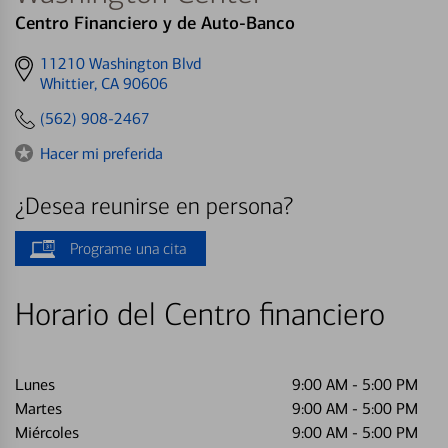
Centro Financiero y de Auto-Banco
Get
11210 Washington Blvd
directions
Whittier, CA 90606
to
(562) 908-2467
Hacer mi preferida
¿Desea reunirse en persona?
Programe una cita
Horario del Centro financiero
Lunes
9:00 AM
-
5:00 PM
Martes
9:00 AM
-
5:00 PM
Miércoles
9:00 AM
-
5:00 PM