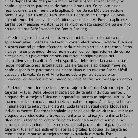
Los depósitos de cheque vía móvil están sujetos a verificación y no
están disponibles para retiro de fondos inmediato. Se aplican otras
restricciones. En el menú de la aplicación de Banca Móvil, seleccione
Menú > Ayuda > Examine Más Temas > Depósito de Cheque vía Móvil
para obtener detalles y otros términos y condiciones. Pueden aplicarse
tarifas por mensajes y datos. Este servicio no está disponible para el hijo
en una cuenta SafeBalance® for Family Banking.
3
Puede elegir recibir alertas a través de notificación automática de la
aplicación Móvil, mensaje de texto o correo electrónico. Factores fuera de
nuestro control pueden afectar cuándo recibirá alertas de nosotros. Estos
incluyen a su proveedor de correo electrónico, configuraciones de correo
electrónico, su proveedor de servicio móvil, configuraciones del
dispositivo y de la aplicación. El dispositivo debe tener la capacidad de
recibir notificaciones automáticas. Las alertas de la aplicación móvil no
están disponibles para todos los dispositivos o en nuestra Banca Móvil
basada en la web. Bank of America no cobra por alertas, pero su
proveedor de telefonía móvil puede aplicarle tarifas por mensajes y datos.
4
Podemos permitirle que bloquee su tarjeta de débito física o tarjeta (o
tarjetas) virtual. Debe bloquear cada tipo de tarjeta individualmente. El
bloqueo de su tarjeta física no bloqueará su tarjeta (o tarjetas) virtual. De
manera similar, bloquear una tarjeta virtual no bloqueará su tarjeta física ni
ninguna otra tarjeta virtual distinta. Cada tarjeta virtual debe bloquearse
individualmente. Podemos brindarle la posibilidad de solicitar o eliminar un
bloqueo a su discreción a través de la Banca en Línea y/o la Banca Móvil.
Bloquear su tarjeta de débito física no bloqueará ni prevendrá que se
autoricen transacciones con su tarjeta digital para débito ni para cualquier
tarjeta virtual almacenada en billeteras digitales. Bloquear su tarjeta no
reemplaza el reportar su tarjeta como extraviada o robada. Esta