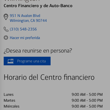
Centro Financiero y de Auto-Banco
Get
951 N Avalon Blvd
directions
Wilmington, CA 90744
to
(310) 548-2356
Hacer mi preferida
¿Desea reunirse en persona?
Programe una cita
Horario del Centro financiero
Lunes
9:00 AM
-
5:00 PM
Martes
9:00 AM
-
5:00 PM
Miércoles
9:00 AM
-
5:00 PM