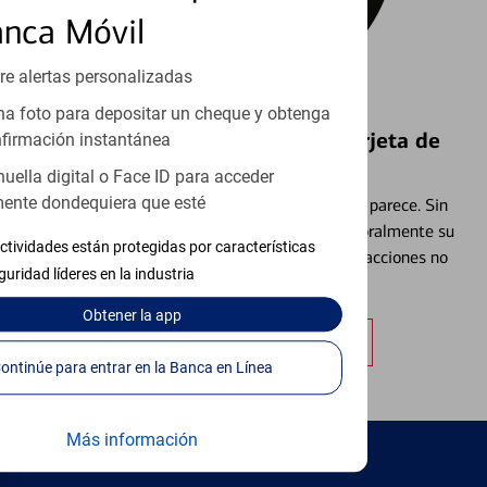
anca Móvil
re alertas personalizadas
a foto para depositar un cheque y obtenga
Bloquear y Desbloquear una Tarjeta de
firmación instantánea
Débito⁴
huella digital o Face ID para acceder
ente dondequiera que esté
Extraviar una tarjeta es más común de lo que parece. Sin
embargo, puede bloquear y desbloquear temporalmente su
ctividades están protegidas por características
tarjeta de débito para ayudar a prevenir transacciones no
guridad líderes en la industria
autorizadas.
Obtener
la app
Obtener más información
Continúe para entrar en la Banca en Línea
Más información