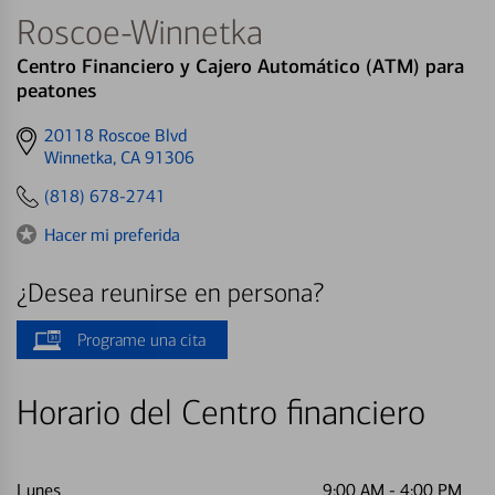
Roscoe-Winnetka
Centro Financiero y Cajero Automático (ATM) para
peatones
Get
20118 Roscoe Blvd
directions
Winnetka, CA 91306
to
(818) 678-2741
Hacer mi preferida
¿Desea reunirse en persona?
Programe una cita
Horario del Centro financiero
Lunes
9:00 AM
-
4:00 PM