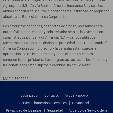
Los Productos de Seguros se ofrecen a través de Merrill Lynch Life
Agency Inc. (MLLA) y/o Bank of America Insurance Services, Inc.,
ambas agencias de seguros autorizadas y subsidiarias de propiedad
absoluta de Bank of America Corporation.
Los productos bancarios, de tarjetas de crédito, préstamos para
automóviles, hipotecarios y sobre el valor neto de la vivienda son
suministrados por Bank of America, N.A. y bancos afiliados,
Miembros de FDIC y subsidiarias de propiedad absoluta de Bank of
America Corporation. El crédito y la garantía están sujetos a
aprobación. Se aplican términos y condiciones. Este no es un
compromiso de préstamo. Los programas, las tasas, los términos y
las condiciones están sujetos a cambios sin previo aviso.
MAP # 8825622
Localizador
Contacto
Ayuda y apoyo
Servicios bancarios accesibles
Privacidad
Privacidad de los niños
Seguridad
Acuerdo de Servicio de la