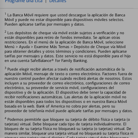
Programe una cita
|
Detalles
1
La Banca Móvil requiere que usted descargue la aplicación de Banca
Móvil y puede no estar disponible para dispositivos móviles selectos.
Pueden aplicarse tarifas por mensajes y datos.
2
Los depósitos de cheque vía móvil están sujetos a verificación y no
están disponibles para retiro de fondos inmediato. Se aplican otras
restricciones. En el menú de la aplicación de Banca Móvil, seleccione
Menú > Ayuda > Examine Más Temas > Depósito de Cheque vía Móvil
para obtener detalles y otros términos y condiciones. Pueden aplicarse
tarifas por mensajes y datos. Este servicio no está disponible para el hijo
en una cuenta SafeBalance® for Family Banking.
3
Puede elegir recibir alertas a través de notificación automática de la
aplicación Móvil, mensaje de texto o correo electrónico. Factores fuera de
nuestro control pueden afectar cuándo recibirá alertas de nosotros. Estos
incluyen a su proveedor de correo electrónico, configuraciones de correo
electrónico, su proveedor de servicio móvil, configuraciones del
dispositivo y de la aplicación. El dispositivo debe tener la capacidad de
recibir notificaciones automáticas. Las alertas de la aplicación móvil no
están disponibles para todos los dispositivos o en nuestra Banca Móvil
basada en la web. Bank of America no cobra por alertas, pero su
proveedor de telefonía móvil puede aplicarle tarifas por mensajes y datos.
4
Podemos permitirle que bloquee su tarjeta de débito física o tarjeta (o
tarjetas) virtual. Debe bloquear cada tipo de tarjeta individualmente. El
bloqueo de su tarjeta física no bloqueará su tarjeta (o tarjetas) virtual. De
manera similar, bloquear una tarjeta virtual no bloqueará su tarjeta física ni
ninguna otra tarjeta virtual distinta. Cada tarjeta virtual debe bloquearse