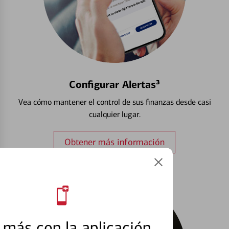
Configurar Alertas³
Vea cómo mantener el control de sus finanzas desde casi
cualquier lugar.
Obtener más información
más con la aplicación