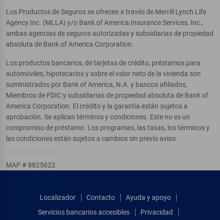
Los Productos de Seguros se ofrecen a través de Merrill Lynch Life
Agency Inc. (MLLA) y/o Bank of America Insurance Services, Inc.,
ambas agencias de seguros autorizadas y subsidiarias de propiedad
absoluta de Bank of America Corporation.
Los productos bancarios, de tarjetas de crédito, préstamos para
automóviles, hipotecarios y sobre el valor neto de la vivienda son
suministrados por Bank of America, N.A. y bancos afiliados,
Miembros de FDIC y subsidiarias de propiedad absoluta de Bank of
America Corporation. El crédito y la garantía están sujetos a
aprobación. Se aplican términos y condiciones. Este no es un
compromiso de préstamo. Los programas, las tasas, los términos y
las condiciones están sujetos a cambios sin previo aviso.
MAP # 8825622
Localizador
Contacto
Ayuda y apoyo
Servicios bancarios accesibles
Privacidad