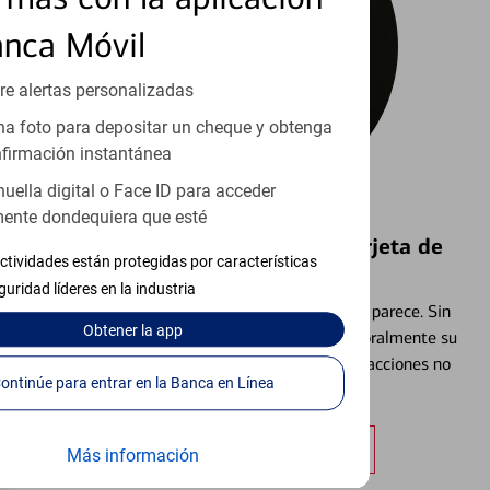
anca Móvil
re alertas personalizadas
a foto para depositar un cheque y obtenga
firmación instantánea
huella digital o Face ID para acceder
ente dondequiera que esté
Bloquear y Desbloquear una Tarjeta de
ctividades están protegidas por características
Débito⁴
guridad líderes en la industria
Extraviar una tarjeta es más común de lo que parece. Sin
Obtener
la app
embargo, puede bloquear y desbloquear temporalmente su
tarjeta de débito para ayudar a prevenir transacciones no
Continúe para entrar en la Banca en Línea
autorizadas.
Obtener más información
Más información