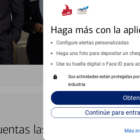
Vea si nuestro centro de ayuda 
Visite nuestro centro de ayuda 
Haga más con la apli
Configure alertas personalizadas
Haga una foto para depositar un che
Use su huella digital o Face ID para 
Sus actividades están protegidas por 
industria
Obten
BANCA EN LÍNEA Y MÓVIL
entas las 24 horas del día, 
Más in