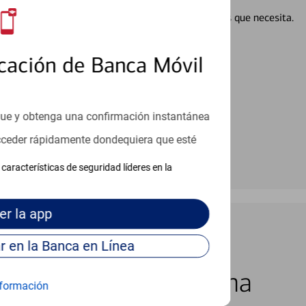
en línea puede ayudar a proporcionar las respuestas que necesita.
en línea
cación de Banca Móvil
que y obtenga una confirmación instantánea
acceder rápidamente dondequiera que esté
características de seguridad líderes en la
er
la app
Continúe para entrar en la Banca en Línea
los 7 días de la semana
formación