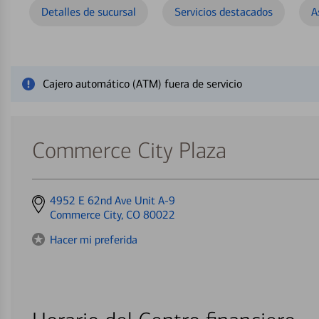
Detalles de sucursal
Servicios destacados
A
Cerrar mensaje de alerta
Cajero automático (ATM) fuera de servicio
Commerce City Plaza
Get
4952 E 62nd Ave Unit A-9
directions
Commerce City, CO 80022
to
Hacer mi preferida