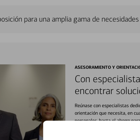
sposición para una amplia gama de necesidades 
ASESORAMIENTO Y ORIENTACI
Con especialista
encontrar soluci
Reúnase con especialistas dedi
orientación que necesita, en cu
personales, hasta el ahorro para
inicio o crecimiento de su neg
esté listo, un especialista tr