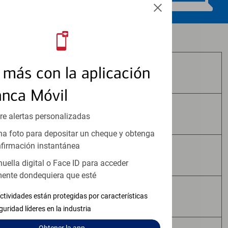
Los productos de inversión y seguros:
más con la aplicación
No Están Asegurados por FDIC
anca Móvil
No Tienen Garantía Bancaria
re alertas personalizadas
a foto para depositar un cheque y obtenga
firmación instantánea
Pueden Perder Valor
huella digital o Face ID para acceder
ente dondequiera que esté
No Constituyen Depósitos
ctividades están protegidas por características
guridad líderes en la industria