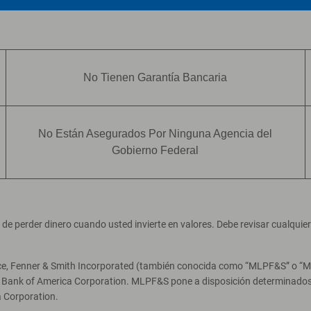
No Tienen Garantía Bancaria
No Están Asegurados Por Ninguna Agencia del
Gobierno Federal
ad de perder dinero cuando usted invierte en valores. Debe revisar cualqui
ce, Fenner & Smith Incorporated (también conocida como “MLPF&S” o “Merr
e Bank of America Corporation. MLPF&S pone a disposición determinados 
 Corporation.