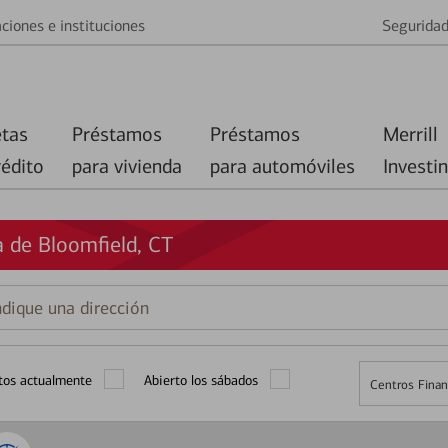
ciones e instituciones
Segurida
etas
Préstamos
Préstamos
Merrill
rédito
para vivienda
para automóviles
Investi
 de Bloomfield, CT
que
ción
tos actualmente
Abierto los sábados
Centros Finan