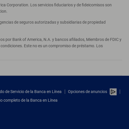
ca Corporation. Los servicios fiduciarios y de fideicomisos son
tion.
agencias de seguros autorizadas y subsidiarias de propiedad
ados por Bank of America, N.A. y bancos afiliados, Miembros de FDIC y
 y condiciones. Este no es un compromiso de préstamo. Los
do de Servicio de la Banca en Línea
Opciones de anuncios
tio completo de la Banca en Línea