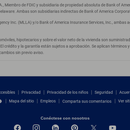
A., Miembro de FDIC y subsidiaria de propiedad absoluta de Bank of Ameri
elaware. Ambas son subsidiarias indirectas de Bank of America Corpora
Agency Inc. (MLLA) y/o Bank of America Insurance Services, Inc., ambas 
móviles, hipotecarios y sobre el valor neto de la vivienda son suministr
El crédito y la garantía están sujetos a aprobación. Se aplican términos
cambios sin previo aviso.
ccesibles
Privacidad
Privacidad de los niños
Seguridad
Acuer
Mapa del sitio
Empleos
Ver si
Comparta sus comentarios
Conéctese con nosotros