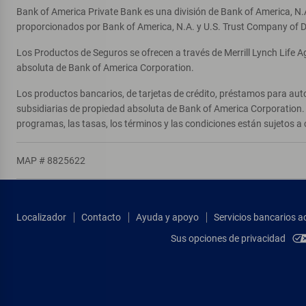
Bank of America Private Bank es una división de Bank of America, N.
proporcionados por Bank of America, N.A. y U.S. Trust Company of D
Los Productos de Seguros se ofrecen a través de Merrill Lynch Life 
absoluta de Bank of America Corporation.
Los productos bancarios, de tarjetas de crédito, préstamos para auto
subsidiarias de propiedad absoluta de Bank of America Corporation. 
programas, las tasas, los términos y las condiciones están sujetos a 
MAP # 8825622
Localizador
Contacto
Ayuda y apoyo
Servicios bancarios a
Sus opciones de privacidad