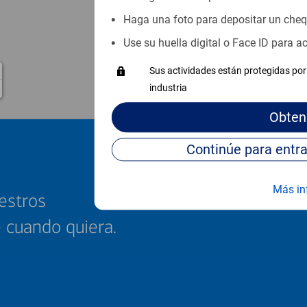
Haga una foto para depositar un che
Use su huella digital o Face ID para 
Sus actividades están protegidas por 
industria
Obten
Más in
estros
e cuando quiera.