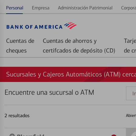
Personal
Empresa
Administración Patrimonial
Corpora
Cuentas de
Cuentas de ahorros y
Tarj
cheques
certifcados de depósito (CD)
de c
Sucursales y Cajeros Automáticos (ATM) cerca
Encuentre una sucursal o ATM
Indi
una
direc
2
resultados
Abier