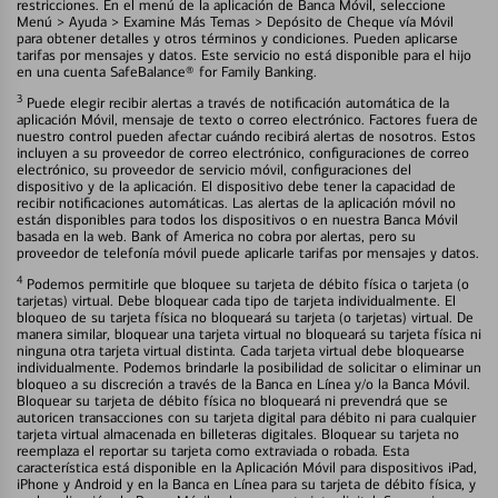
restricciones. En el menú de la aplicación de Banca Móvil, seleccione
Menú > Ayuda > Examine Más Temas > Depósito de Cheque vía Móvil
para obtener detalles y otros términos y condiciones. Pueden aplicarse
tarifas por mensajes y datos. Este servicio no está disponible para el hijo
en una cuenta SafeBalance® for Family Banking.
3
Puede elegir recibir alertas a través de notificación automática de la
aplicación Móvil, mensaje de texto o correo electrónico. Factores fuera de
nuestro control pueden afectar cuándo recibirá alertas de nosotros. Estos
incluyen a su proveedor de correo electrónico, configuraciones de correo
electrónico, su proveedor de servicio móvil, configuraciones del
dispositivo y de la aplicación. El dispositivo debe tener la capacidad de
recibir notificaciones automáticas. Las alertas de la aplicación móvil no
están disponibles para todos los dispositivos o en nuestra Banca Móvil
basada en la web. Bank of America no cobra por alertas, pero su
proveedor de telefonía móvil puede aplicarle tarifas por mensajes y datos.
4
Podemos permitirle que bloquee su tarjeta de débito física o tarjeta (o
tarjetas) virtual. Debe bloquear cada tipo de tarjeta individualmente. El
bloqueo de su tarjeta física no bloqueará su tarjeta (o tarjetas) virtual. De
manera similar, bloquear una tarjeta virtual no bloqueará su tarjeta física ni
ninguna otra tarjeta virtual distinta. Cada tarjeta virtual debe bloquearse
individualmente. Podemos brindarle la posibilidad de solicitar o eliminar un
bloqueo a su discreción a través de la Banca en Línea y/o la Banca Móvil.
Bloquear su tarjeta de débito física no bloqueará ni prevendrá que se
autoricen transacciones con su tarjeta digital para débito ni para cualquier
tarjeta virtual almacenada en billeteras digitales. Bloquear su tarjeta no
reemplaza el reportar su tarjeta como extraviada o robada. Esta
característica está disponible en la Aplicación Móvil para dispositivos iPad,
iPhone y Android y en la Banca en Línea para su tarjeta de débito física, y