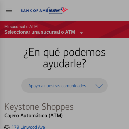
Entrar
Mi sucursal o ATM
Seleccionar una sucursal o ATM
¿En qué podemos
ayudarle?
Apoyo a nuestras comunidades
Keystone Shoppes
Cajero Automático (ATM)
Get
179 Linwood Ave