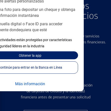
re alertas personalizadas
Explore Nuestros
a foto para depositar un cheque y obtenga
Productos y Servicios
firmación instantánea
Destacados
huella digital o Face ID para acceder
ente dondequiera que esté
Ofrecemos una amplia gama de productos y servicios
ctividades están protegidas por características
diseñados para ayudar con todas sus necesidades financieras.
guridad líderes en la industria
Obtener
la app
Continúe para entrar en la Banca en Línea
Tarjetas de Crédito
Más información
Conozca los pormenores de la administración
de tarjetas de crédito y la identidad
financiera antes de presentar una solicitud