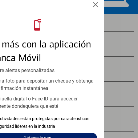
Los productos de inversión y seguros:
más con la aplicación
No Están Asegurados por FDIC
anca Móvil
No Tienen Garantía Bancaria
re alertas personalizadas
a foto para depositar un cheque y obtenga
firmación instantánea
Pueden Perder Valor
huella digital o Face ID para acceder
ente dondequiera que esté
No Constituyen Depósitos
ctividades están protegidas por características
guridad líderes en la industria