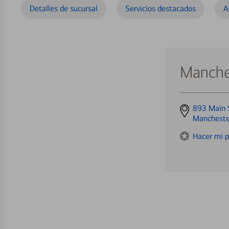
Detalles de sucursal
Servicios destacados
A
Manche
Get
893 Main 
directions
Mancheste
to
Hacer mi p