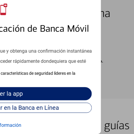
los 7 días de la semana
cación de Banca Móvil
que y obtenga una confirmación instantánea
acceder rápidamente dondequiera que esté
carse cargos de su proveedor por mensajes de texto.
características de seguridad líderes en la
er
la app
Continúe para entrar en la Banca en Línea
er lugar con nuestras guías
formación