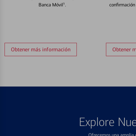
Banca Móvil¹.
confirmación
Obtener más información
Obtener m
Explore Nue
Ofrecemos una amplia g