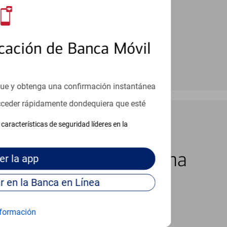
cación de Banca Móvil
que y obtenga una confirmación instantánea
acceder rápidamente dondequiera que esté
características de seguridad líderes en la
los 7 días de la semana
er
la app
Continúe para entrar en la Banca en Línea
formación