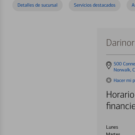
Detalles de sucursal
Servicios destacados
A
Darinor
Get
500 Conne
directions
Norwalk, 
to
Hacer mi p
Horario
financi
Lunes
Martes