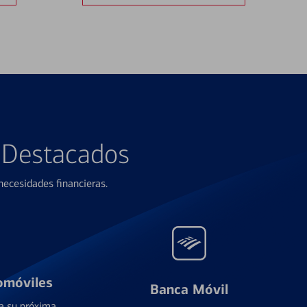
s Destacados
ecesidades financieras.
omóviles
Banca Móvil
a su próxima