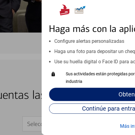
Haga más con la apli
Configure alertas personalizadas
Haga una foto para depositar un che
Use su huella digital o Face ID para 
Sus actividades están protegidas por 
industria
BANCA EN LÍNEA Y MÓVIL
entas las 24 horas del día, 
Obten
Seleccione su dispositivo
Más in