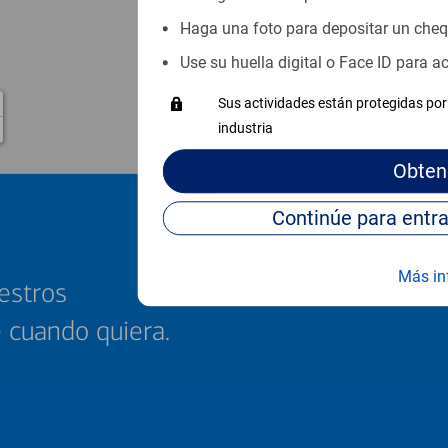
Haga una foto para depositar un che
Use su huella digital o Face ID para 
Sus actividades están protegidas por 
industria
Obten
Más in
estros
e cuando quiera.