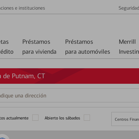
ciones e instituciones
Segurida
etas
Préstamos
Préstamos
Merrill
rédito
para vivienda
para automóviles
Investi
a de Putnam, CT
que
ción
tos actualmente
Abierto los sábados
Centros Finan