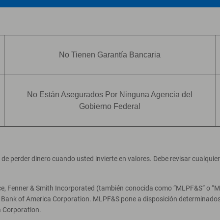
No Tienen Garantía Bancaria
No Están Asegurados Por Ninguna Agencia del
Gobierno Federal
ad de perder dinero cuando usted invierte en valores. Debe revisar cualqui
ce, Fenner & Smith Incorporated (también conocida como “MLPF&S” o “Merr
e Bank of America Corporation. MLPF&S pone a disposición determinados 
 Corporation.