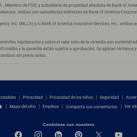
A., Miembro de FDIC y subsidiaria de propiedad absoluta de Bank of Ameri
elaware. Ambas son subsidiarias indirectas de Bank of America Corpora
Agency Inc. (MLLA) y/o Bank of America Insurance Services, Inc., ambas 
móviles, hipotecarios y sobre el valor neto de la vivienda son suministr
El crédito y la garantía están sujetos a aprobación. Se aplican términos
cambios sin previo aviso.
ccesibles
Privacidad
Privacidad de los niños
Seguridad
Acuer
Mapa del sitio
Empleos
Ver si
Comparta sus comentarios
Conéctese con nosotros