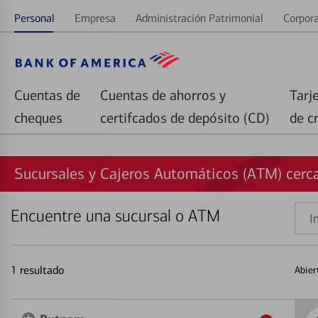
Personal
Empresa
Administración Patrimonial
Corpora
Cuentas de
Cuentas de ahorros y
Tarj
cheques
certifcados de depósito (CD)
de c
Sucursales y Cajeros Automáticos (ATM) cerc
Encuentre una sucursal o ATM
Indi
una
direc
1
resultado
Abier