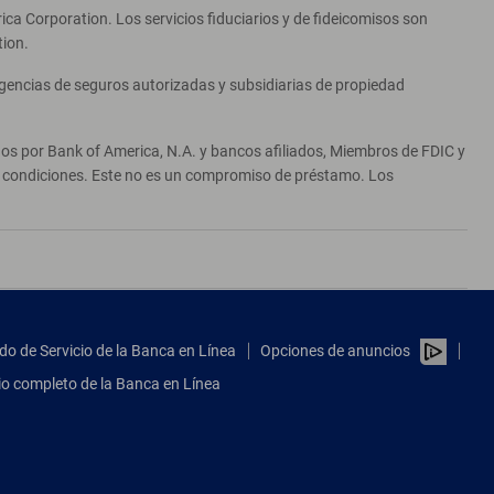
ca Corporation. Los servicios fiduciarios y de fideicomisos son
tion.
agencias de seguros autorizadas y subsidiarias de propiedad
ados por Bank of America, N.A. y bancos afiliados, Miembros de FDIC y
 y condiciones. Este no es un compromiso de préstamo. Los
do de Servicio de la Banca en Línea
Opciones de anuncios
tio completo de la Banca en Línea