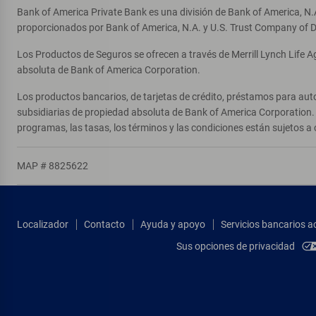
Bank of America Private Bank es una división de Bank of America, N.
proporcionados por Bank of America, N.A. y U.S. Trust Company of D
Los Productos de Seguros se ofrecen a través de Merrill Lynch Life 
absoluta de Bank of America Corporation.
Los productos bancarios, de tarjetas de crédito, préstamos para auto
subsidiarias de propiedad absoluta de Bank of America Corporation. 
programas, las tasas, los términos y las condiciones están sujetos a 
MAP # 8825622
Localizador
Contacto
Ayuda y apoyo
Servicios bancarios a
Sus opciones de privacidad