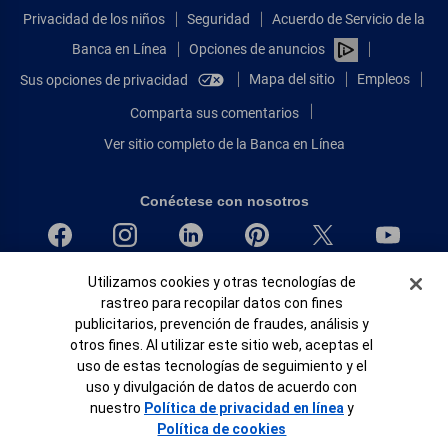
Privacidad de los niños
Seguridad
Acuerdo de Servicio de la
Banca en Línea
Opciones de anuncios
Mapa del sitio
Empleos
Sus opciones de privacidad
Comparta sus comentarios
Ver sitio completo de la Banca en Línea
Conéctese con nosotros
Banner de Cookies
Bank of America, N.A. Miembro de FDIC.
Utilizamos cookies y otras tecnologías de
rastreo para recopilar datos con fines
Igualdad de oportunidades en préstamos para viviendas
publicitarios, prevención de fraudes, análisis y
© 2026 Bank of America Corporation.
otros fines. Al utilizar este sitio web, aceptas el
Todos Los Derechos Reservados.
uso de estas tecnologías de seguimiento y el
Patente: patents.bankofamerica.com
uso y divulgación de datos de acuerdo con
nuestro
Política de privacidad en línea
y
Política de cookies