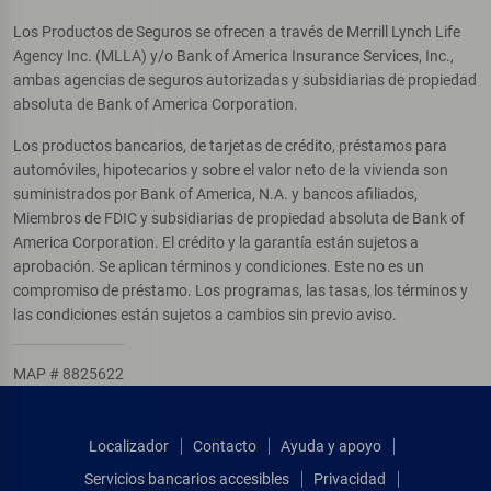
Los Productos de Seguros se ofrecen a través de Merrill Lynch Life
Agency Inc. (MLLA) y/o Bank of America Insurance Services, Inc.,
ambas agencias de seguros autorizadas y subsidiarias de propiedad
absoluta de Bank of America Corporation.
Los productos bancarios, de tarjetas de crédito, préstamos para
automóviles, hipotecarios y sobre el valor neto de la vivienda son
suministrados por Bank of America, N.A. y bancos afiliados,
Miembros de FDIC y subsidiarias de propiedad absoluta de Bank of
America Corporation. El crédito y la garantía están sujetos a
aprobación. Se aplican términos y condiciones. Este no es un
compromiso de préstamo. Los programas, las tasas, los términos y
las condiciones están sujetos a cambios sin previo aviso.
MAP # 8825622
Localizador
Contacto
Ayuda y apoyo
Servicios bancarios accesibles
Privacidad