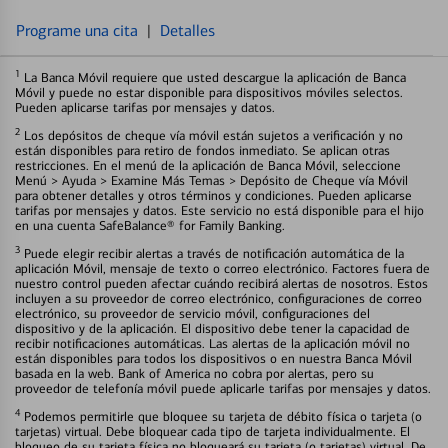
Programe una cita
|
Detalles
1
La Banca Móvil requiere que usted descargue la aplicación de Banca
Móvil y puede no estar disponible para dispositivos móviles selectos.
Pueden aplicarse tarifas por mensajes y datos.
2
Los depósitos de cheque vía móvil están sujetos a verificación y no
están disponibles para retiro de fondos inmediato. Se aplican otras
restricciones. En el menú de la aplicación de Banca Móvil, seleccione
Menú > Ayuda > Examine Más Temas > Depósito de Cheque vía Móvil
para obtener detalles y otros términos y condiciones. Pueden aplicarse
tarifas por mensajes y datos. Este servicio no está disponible para el hijo
en una cuenta SafeBalance® for Family Banking.
3
Puede elegir recibir alertas a través de notificación automática de la
aplicación Móvil, mensaje de texto o correo electrónico. Factores fuera de
nuestro control pueden afectar cuándo recibirá alertas de nosotros. Estos
incluyen a su proveedor de correo electrónico, configuraciones de correo
electrónico, su proveedor de servicio móvil, configuraciones del
dispositivo y de la aplicación. El dispositivo debe tener la capacidad de
recibir notificaciones automáticas. Las alertas de la aplicación móvil no
están disponibles para todos los dispositivos o en nuestra Banca Móvil
basada en la web. Bank of America no cobra por alertas, pero su
proveedor de telefonía móvil puede aplicarle tarifas por mensajes y datos.
4
Podemos permitirle que bloquee su tarjeta de débito física o tarjeta (o
tarjetas) virtual. Debe bloquear cada tipo de tarjeta individualmente. El
bloqueo de su tarjeta física no bloqueará su tarjeta (o tarjetas) virtual. De