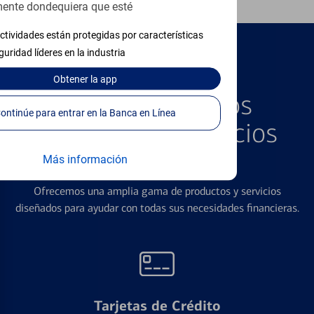
ente dondequiera que esté
ctividades están protegidas por características
guridad líderes en la industria
PRODUCTOS DESTACADOS
Obtener
la app
Explore Nuestros
Continúe para entrar en la Banca en Línea
Productos y Servicios
Destacados
Más información
Ofrecemos una amplia gama de productos y servicios
diseñados para ayudar con todas sus necesidades financieras.
Tarjetas de Crédito