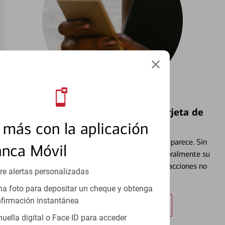
Bloquear y Desbloquear una Tarjeta de
Débito⁴
más con la aplicación
Extraviar una tarjeta es más común de lo que parece. Sin
anca Móvil
embargo, puede bloquear y desbloquear temporalmente su
tarjeta de débito para ayudar a prevenir transacciones no
re alertas personalizadas
autorizadas.
a foto para depositar un cheque y obtenga
firmación instantánea
Obtener más información
huella digital o Face ID para acceder