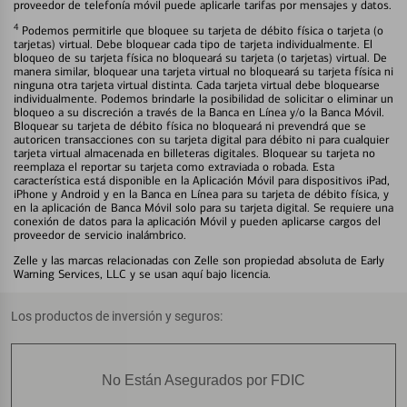
proveedor de telefonía móvil puede aplicarle tarifas por mensajes y datos.
4
Podemos permitirle que bloquee su tarjeta de débito física o tarjeta (o
tarjetas) virtual. Debe bloquear cada tipo de tarjeta individualmente. El
bloqueo de su tarjeta física no bloqueará su tarjeta (o tarjetas) virtual. De
manera similar, bloquear una tarjeta virtual no bloqueará su tarjeta física ni
ninguna otra tarjeta virtual distinta. Cada tarjeta virtual debe bloquearse
individualmente. Podemos brindarle la posibilidad de solicitar o eliminar un
bloqueo a su discreción a través de la Banca en Línea y/o la Banca Móvil.
Bloquear su tarjeta de débito física no bloqueará ni prevendrá que se
autoricen transacciones con su tarjeta digital para débito ni para cualquier
tarjeta virtual almacenada en billeteras digitales. Bloquear su tarjeta no
reemplaza el reportar su tarjeta como extraviada o robada. Esta
característica está disponible en la Aplicación Móvil para dispositivos iPad,
iPhone y Android y en la Banca en Línea para su tarjeta de débito física, y
en la aplicación de Banca Móvil solo para su tarjeta digital. Se requiere una
conexión de datos para la aplicación Móvil y pueden aplicarse cargos del
proveedor de servicio inalámbrico.
Zelle y las marcas relacionadas con Zelle son propiedad absoluta de Early
Warning Services, LLC y se usan aquí bajo licencia.
Los productos de inversión y seguros:
No Están Asegurados por FDIC