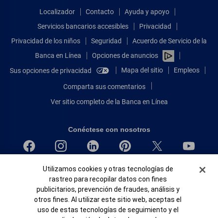
Localizador
Contacto
Ayuda y apoyo
Servicios bancarios accesibles
Privacidad
Privacidad de los niños
Seguridad
Acuerdo de Servicio de la
Banca en Línea
Opciones de anuncios
Mapa del sitio
Empleos
Sus opciones de privacidad
Comparta sus comentarios
Ver sitio completo de la Banca en Línea
Conéctese con nosotros
Banner de Cookies
Bank of America, N.A. Miembro de FDIC.
Utilizamos cookies y otras tecnologías de
rastreo para recopilar datos con fines
Igualdad de oportunidades en préstamos para viviendas
publicitarios, prevención de fraudes, análisis y
© 2026 Bank of America Corporation.
otros fines. Al utilizar este sitio web, aceptas el
Todos Los Derechos Reservados.
uso de estas tecnologías de seguimiento y el
Patente: patents.bankofamerica.com