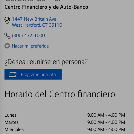
Centro Financiero y de Auto-Banco
Get
1447 New Britain Ave
directions
West Hartford, CT 06110
to
(800) 432-1000
Hacer mi preferida
¿Desea reunirse en persona?
Programe una cita
Horario del Centro financiero
Lunes
9:00 AM
-
4:00 PM
Martes
9:00 AM
-
4:00 PM
Miércoles
9:00 AM
-
4:00 PM