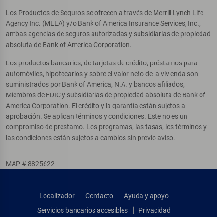
Los Productos de Seguros se ofrecen a través de Merrill Lynch Life
Agency Inc. (MLLA) y/o Bank of America Insurance Services, Inc.,
ambas agencias de seguros autorizadas y subsidiarias de propiedad
absoluta de Bank of America Corporation.
Los productos bancarios, de tarjetas de crédito, préstamos para
automóviles, hipotecarios y sobre el valor neto de la vivienda son
suministrados por Bank of America, N.A. y bancos afiliados,
Miembros de FDIC y subsidiarias de propiedad absoluta de Bank of
America Corporation. El crédito y la garantía están sujetos a
aprobación. Se aplican términos y condiciones. Este no es un
compromiso de préstamo. Los programas, las tasas, los términos y
las condiciones están sujetos a cambios sin previo aviso.
MAP # 8825622
Localizador
Contacto
Ayuda y apoyo
Servicios bancarios accesibles
Privacidad