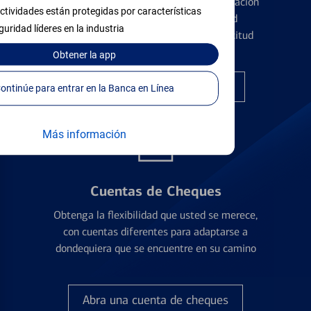
Conozca los pormenores de la administración
ctividades están protegidas por características
de tarjetas de crédito y la identidad
guridad líderes en la industria
financiera antes de presentar una solicitud
Obtener
la app
Encuentre la tarjeta correcta
Continúe para entrar en la Banca en Línea
Más información
Cuentas de Cheques
Obtenga la flexibilidad que usted se merece,
con cuentas diferentes para adaptarse a
dondequiera que se encuentre en su camino
Abra una cuenta de cheques