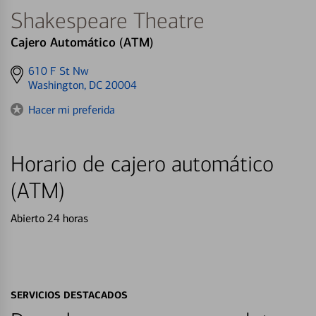
Shakespeare Theatre
Cajero Automático (ATM)
Get
610 F St Nw
directions
Washington, DC 20004
to
Hacer mi preferida
Horario de cajero automático
(ATM)
Abierto 24 horas
SERVICIOS DESTACADOS