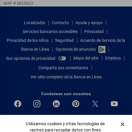
MAP # 8825622
Localizador
Contacto
Ayuda y apoyo
Servicios bancarios accesibles
Privacidad
Privacidad de los niños
Seguridad
Acuerdo de Servicio de la
Banca en Línea
Opciones de anuncios
Mapa del sitio
Empleos
Sus opciones de privacidad
Comparta sus comentarios
Ver sitio completo de la Banca en Línea
Conéctese con nosotros
Bank of America, N.A. Miembro de FDIC.
Banner de Cookies
Utilizamos cookies y otras tecnologías de
Igualdad de oportunidades en préstamos para viviendas
rastreo para recopilar datos con fines
© 2026 Bank of America Corporation.