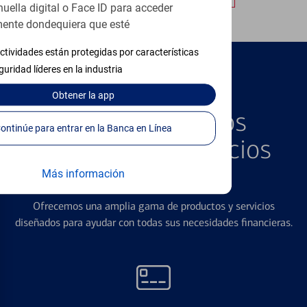
huella digital o Face ID para acceder
ente dondequiera que esté
ctividades están protegidas por características
guridad líderes en la industria
PRODUCTOS DESTACADOS
Obtener
la app
Explore Nuestros
Continúe para entrar en la Banca en Línea
Productos y Servicios
Destacados
Más información
Ofrecemos una amplia gama de productos y servicios
diseñados para ayudar con todas sus necesidades financieras.