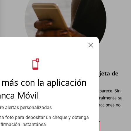
Bloquear y Desbloquear una Tarjeta de
más con la aplicación
Débito⁴
Extraviar una tarjeta es más común de lo que parece. Sin
anca Móvil
embargo, puede bloquear y desbloquear temporalmente su
tarjeta de débito para ayudar a prevenir transacciones no
re alertas personalizadas
autorizadas.
a foto para depositar un cheque y obtenga
firmación instantánea
Obtener más información