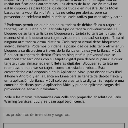
recibir notificaciones automáticas. Las alertas de la aplicación móvil no
están disponibles para todos los dispositivos o en nuestra Banca Móvil
basada en la web. Bank of America no cobra por alertas, pero su
proveedor de telefonía móvil puede aplicarle tarifas por mensajes y datos.
4
Podemos permitirle que bloquee su tarjeta de débito física o tarjeta (o
tarjetas) virtual. Debe bloquear cada tipo de tarjeta individualmente. El
bloqueo de su tarjeta física no bloqueará su tarjeta (o tarjetas) virtual. De
manera similar, bloquear una tarjeta virtual no bloqueará su tarjeta física ni
ninguna otra tarjeta virtual distinta. Cada tarjeta virtual debe bloquearse
individualmente. Podemos brindarle la posibilidad de solicitar o eliminar un
bloqueo a su discreción a través de la Banca en Línea y/o la Banca Móvil.
Bloquear su tarjeta de débito física no bloqueará ni prevendrá que se
autoricen transacciones con su tarjeta digital para débito ni para cualquier
tarjeta virtual almacenada en billeteras digitales. Bloquear su tarjeta no
reemplaza el reportar su tarjeta como extraviada o robada. Esta
característica está disponible en la Aplicación Móvil para dispositivos iPad,
iPhone y Android y en la Banca en Línea para su tarjeta de débito física, y
en la aplicación de Banca Móvil solo para su tarjeta digital. Se requiere una
conexión de datos para la aplicación Móvil y pueden aplicarse cargos del
proveedor de servicio inalámbrico.
Zelle y las marcas relacionadas con Zelle son propiedad absoluta de Early
Warning Services, LLC y se usan aquí bajo licencia.
Los productos de inversión y seguros: