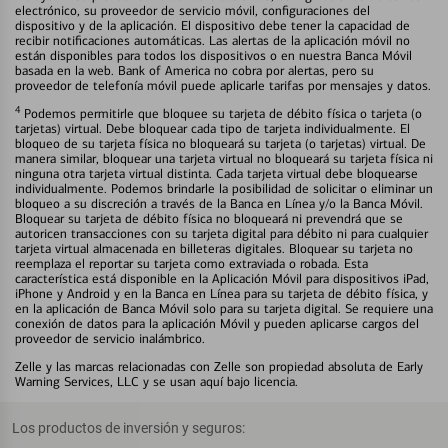
electrónico, su proveedor de servicio móvil, configuraciones del
dispositivo y de la aplicación. El dispositivo debe tener la capacidad de
recibir notificaciones automáticas. Las alertas de la aplicación móvil no
están disponibles para todos los dispositivos o en nuestra Banca Móvil
basada en la web. Bank of America no cobra por alertas, pero su
proveedor de telefonía móvil puede aplicarle tarifas por mensajes y datos.
4
Podemos permitirle que bloquee su tarjeta de débito física o tarjeta (o
tarjetas) virtual. Debe bloquear cada tipo de tarjeta individualmente. El
bloqueo de su tarjeta física no bloqueará su tarjeta (o tarjetas) virtual. De
manera similar, bloquear una tarjeta virtual no bloqueará su tarjeta física ni
ninguna otra tarjeta virtual distinta. Cada tarjeta virtual debe bloquearse
individualmente. Podemos brindarle la posibilidad de solicitar o eliminar un
bloqueo a su discreción a través de la Banca en Línea y/o la Banca Móvil.
Bloquear su tarjeta de débito física no bloqueará ni prevendrá que se
autoricen transacciones con su tarjeta digital para débito ni para cualquier
tarjeta virtual almacenada en billeteras digitales. Bloquear su tarjeta no
reemplaza el reportar su tarjeta como extraviada o robada. Esta
característica está disponible en la Aplicación Móvil para dispositivos iPad,
iPhone y Android y en la Banca en Línea para su tarjeta de débito física, y
en la aplicación de Banca Móvil solo para su tarjeta digital. Se requiere una
conexión de datos para la aplicación Móvil y pueden aplicarse cargos del
proveedor de servicio inalámbrico.
Zelle y las marcas relacionadas con Zelle son propiedad absoluta de Early
Warning Services, LLC y se usan aquí bajo licencia.
Los productos de inversión y seguros: