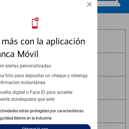
Los productos de inversión y seguros:
más con la aplicación
No Están Asegurados por FDIC
anca Móvil
No Tienen Garantía Bancaria
re alertas personalizadas
a foto para depositar un cheque y obtenga
firmación instantánea
Pueden Perder Valor
huella digital o Face ID para acceder
ente dondequiera que esté
No Constituyen Depósitos
ctividades están protegidas por características
guridad líderes en la industria