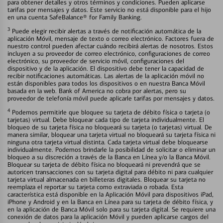
para obtener detalles y otros términos y condiciones. Pueden aplicarse
tarifas por mensajes y datos. Este servicio no está disponible para el hijo
en una cuenta SafeBalance® for Family Banking.
3
Puede elegir recibir alertas a través de notificación automática de la
aplicación Móvil, mensaje de texto o correo electrónico. Factores fuera de
nuestro control pueden afectar cuándo recibirá alertas de nosotros. Estos
incluyen a su proveedor de correo electrónico, configuraciones de correo
electrónico, su proveedor de servicio móvil, configuraciones del
dispositivo y de la aplicación. El dispositivo debe tener la capacidad de
recibir notificaciones automáticas. Las alertas de la aplicación móvil no
están disponibles para todos los dispositivos o en nuestra Banca Móvil
basada en la web. Bank of America no cobra por alertas, pero su
proveedor de telefonía móvil puede aplicarle tarifas por mensajes y datos.
4
Podemos permitirle que bloquee su tarjeta de débito física o tarjeta (o
tarjetas) virtual. Debe bloquear cada tipo de tarjeta individualmente. El
bloqueo de su tarjeta física no bloqueará su tarjeta (o tarjetas) virtual. De
manera similar, bloquear una tarjeta virtual no bloqueará su tarjeta física ni
ninguna otra tarjeta virtual distinta. Cada tarjeta virtual debe bloquearse
individualmente. Podemos brindarle la posibilidad de solicitar o eliminar un
bloqueo a su discreción a través de la Banca en Línea y/o la Banca Móvil.
Bloquear su tarjeta de débito física no bloqueará ni prevendrá que se
autoricen transacciones con su tarjeta digital para débito ni para cualquier
tarjeta virtual almacenada en billeteras digitales. Bloquear su tarjeta no
reemplaza el reportar su tarjeta como extraviada o robada. Esta
característica está disponible en la Aplicación Móvil para dispositivos iPad,
iPhone y Android y en la Banca en Línea para su tarjeta de débito física, y
en la aplicación de Banca Móvil solo para su tarjeta digital. Se requiere una
conexión de datos para la aplicación Móvil y pueden aplicarse cargos del