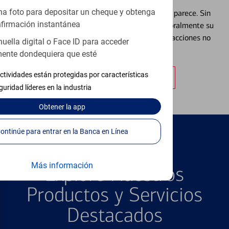
a foto para depositar un cheque y obtenga
Extraviar una tarjeta es más común de lo que parece. Sin
firmación instantánea
embargo, puede bloquear y desbloquear temporalmente su
tarjeta de débito para ayudar a prevenir transacciones no
huella digital o Face ID para acceder
autorizadas.
ente dondequiera que esté
ctividades están protegidas por características
Obtener más información
guridad líderes en la industria
Obtener
la app
Continúe para entrar en la Banca en Línea
PRODUCTOS DESTACADOS
Más información
Explore Nuestros
Productos y Servicios
Destacados