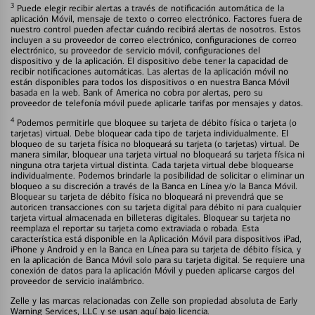
3
Puede elegir recibir alertas a través de notificación automática de la
aplicación Móvil, mensaje de texto o correo electrónico. Factores fuera de
nuestro control pueden afectar cuándo recibirá alertas de nosotros. Estos
incluyen a su proveedor de correo electrónico, configuraciones de correo
electrónico, su proveedor de servicio móvil, configuraciones del
dispositivo y de la aplicación. El dispositivo debe tener la capacidad de
recibir notificaciones automáticas. Las alertas de la aplicación móvil no
están disponibles para todos los dispositivos o en nuestra Banca Móvil
basada en la web. Bank of America no cobra por alertas, pero su
proveedor de telefonía móvil puede aplicarle tarifas por mensajes y datos.
4
Podemos permitirle que bloquee su tarjeta de débito física o tarjeta (o
tarjetas) virtual. Debe bloquear cada tipo de tarjeta individualmente. El
bloqueo de su tarjeta física no bloqueará su tarjeta (o tarjetas) virtual. De
manera similar, bloquear una tarjeta virtual no bloqueará su tarjeta física ni
ninguna otra tarjeta virtual distinta. Cada tarjeta virtual debe bloquearse
individualmente. Podemos brindarle la posibilidad de solicitar o eliminar un
bloqueo a su discreción a través de la Banca en Línea y/o la Banca Móvil.
Bloquear su tarjeta de débito física no bloqueará ni prevendrá que se
autoricen transacciones con su tarjeta digital para débito ni para cualquier
tarjeta virtual almacenada en billeteras digitales. Bloquear su tarjeta no
reemplaza el reportar su tarjeta como extraviada o robada. Esta
característica está disponible en la Aplicación Móvil para dispositivos iPad,
iPhone y Android y en la Banca en Línea para su tarjeta de débito física, y
en la aplicación de Banca Móvil solo para su tarjeta digital. Se requiere una
conexión de datos para la aplicación Móvil y pueden aplicarse cargos del
proveedor de servicio inalámbrico.
Zelle y las marcas relacionadas con Zelle son propiedad absoluta de Early
Warning Services, LLC y se usan aquí bajo licencia.