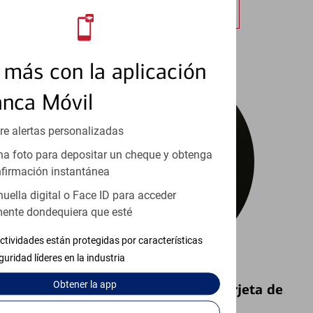
Obtener más información
más con la aplicación
anca Móvil
re alertas personalizadas
a foto para depositar un cheque y obtenga
firmación instantánea
huella digital o Face ID para acceder
ente dondequiera que esté
ctividades están protegidas por características
guridad líderes en la industria
Obtener
la app
Bloquear y Desbloquear una Tarjeta de
Débito⁴