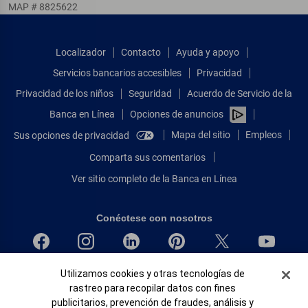
MAP # 8825622
Localizador
Contacto
Ayuda y apoyo
Servicios bancarios accesibles
Privacidad
Privacidad de los niños
Seguridad
Acuerdo de Servicio de la
Banca en Línea
Opciones de anuncios
Mapa del sitio
Empleos
Sus opciones de privacidad
Comparta sus comentarios
Ver sitio completo de la Banca en Línea
Conéctese con nosotros
Banner de Cookies
Utilizamos cookies y otras tecnologías de
Bank of America, N.A. Miembro de FDIC.
rastreo para recopilar datos con fines
Igualdad de oportunidades en préstamos para viviendas
publicitarios, prevención de fraudes, análisis y
© 2026 Bank of America Corporation.