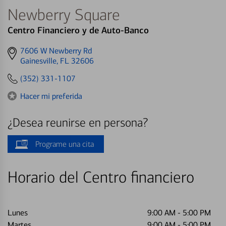
Newberry Square
Centro Financiero y de Auto-Banco
Get
7606 W Newberry Rd
directions
Gainesville, FL 32606
to
(352) 331-1107
Hacer mi preferida
¿Desea reunirse en persona?
Programe una cita
Horario del Centro financiero
Lunes
9:00 AM
-
5:00 PM
Martes
9:00 AM
-
5:00 PM