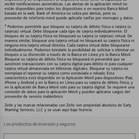
recibir notificaciones automáticas. Las alertas de la aplicación móvil no
están disponibles para todos los dispositivos o en nuestra Banca Móvil
basada en la web. Bank of America no cobra por alertas, pero su
proveedor de telefonía móvil puede aplicarle tarifas por mensajes y datos.
4
Podemos permitirle que bloquee su tarjeta de débito física o tarjeta (o
tarjetas) virtual. Debe bloquear cada tipo de tarjeta individualmente. El
bloqueo de su tarjeta física no bloqueará su tarjeta (o tarjetas) virtual. De
manera similar, bloquear una tarjeta virtual no bloqueará su tarjeta física ni
ninguna otra tarjeta virtual distinta. Cada tarjeta virtual debe bloquearse
individualmente. Podemos brindarle la posibilidad de solicitar o eliminar un
bloqueo a su discreción a través de la Banca en Línea y/o la Banca Móvil.
Bloquear su tarjeta de débito física no bloqueará ni prevendrá que se
autoricen transacciones con su tarjeta digital para débito ni para cualquier
tarjeta virtual almacenada en billeteras digitales. Bloquear su tarjeta no
reemplaza el reportar su tarjeta como extraviada o robada. Esta
característica está disponible en la Aplicación Móvil para dispositivos iPad,
iPhone y Android y en la Banca en Línea para su tarjeta de débito física, y
en la aplicación de Banca Móvil solo para su tarjeta digital. Se requiere una
conexión de datos para la aplicación Móvil y pueden aplicarse cargos del
proveedor de servicio inalámbrico.
Zelle y las marcas relacionadas con Zelle son propiedad absoluta de Early
Warning Services, LLC y se usan aquí bajo licencia.
Los productos de inversión y seguros: