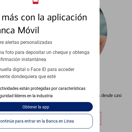
más con la aplicación
anca Móvil
re alertas personalizadas
a foto para depositar un cheque y obtenga
firmación instantánea
huella digital o Face ID para acceder
ente dondequiera que esté
Configurar Alertas³
ctividades están protegidas por características
Vea cómo mantener el control de sus finanzas desde casi
guridad líderes en la industria
cualquier lugar.
Obtener
la app
Obtener más información
Continúe para entrar en la Banca en Línea