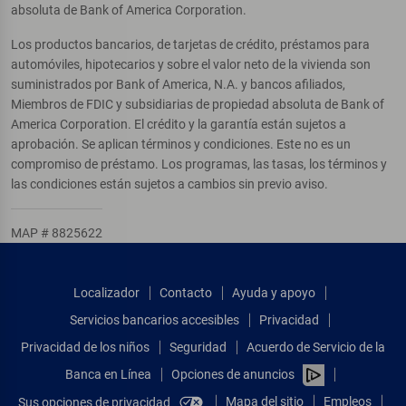
absoluta de Bank of America Corporation.
Los productos bancarios, de tarjetas de crédito, préstamos para
automóviles, hipotecarios y sobre el valor neto de la vivienda son
suministrados por Bank of America, N.A. y bancos afiliados,
Miembros de FDIC y subsidiarias de propiedad absoluta de Bank of
America Corporation. El crédito y la garantía están sujetos a
aprobación. Se aplican términos y condiciones. Este no es un
compromiso de préstamo. Los programas, las tasas, los términos y
las condiciones están sujetos a cambios sin previo aviso.
MAP # 8825622
Localizador
Contacto
Ayuda y apoyo
Servicios bancarios accesibles
Privacidad
Privacidad de los niños
Seguridad
Acuerdo de Servicio de la
Banca en Línea
Opciones de anuncios
Mapa del sitio
Empleos
Sus opciones de privacidad