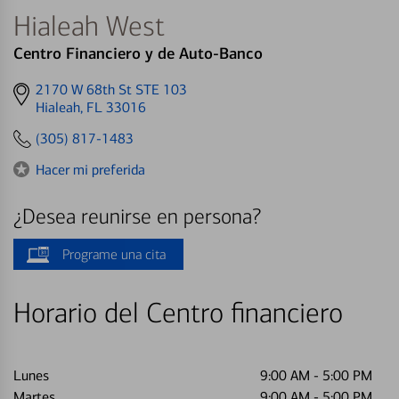
Hialeah West
Centro Financiero y de Auto-Banco
Get
2170 W 68th St STE 103
directions
Hialeah, FL 33016
to
(305) 817-1483
Hacer mi preferida
¿Desea reunirse en persona?
Programe una cita
Horario del Centro financiero
Lunes
9:00 AM
-
5:00 PM
Martes
9:00 AM
-
5:00 PM