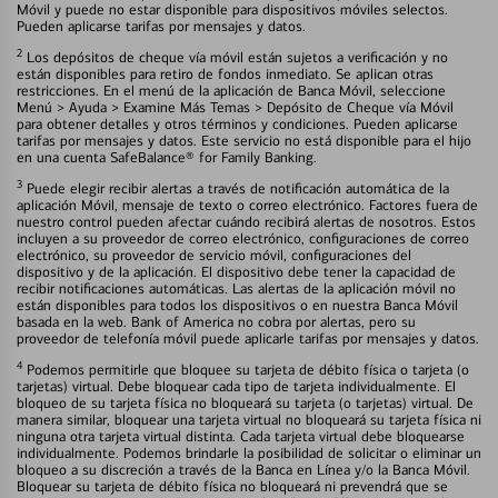
Móvil y puede no estar disponible para dispositivos móviles selectos.
Pueden aplicarse tarifas por mensajes y datos.
2
Los depósitos de cheque vía móvil están sujetos a verificación y no
están disponibles para retiro de fondos inmediato. Se aplican otras
restricciones. En el menú de la aplicación de Banca Móvil, seleccione
Menú > Ayuda > Examine Más Temas > Depósito de Cheque vía Móvil
para obtener detalles y otros términos y condiciones. Pueden aplicarse
tarifas por mensajes y datos. Este servicio no está disponible para el hijo
en una cuenta SafeBalance® for Family Banking.
3
Puede elegir recibir alertas a través de notificación automática de la
aplicación Móvil, mensaje de texto o correo electrónico. Factores fuera de
nuestro control pueden afectar cuándo recibirá alertas de nosotros. Estos
incluyen a su proveedor de correo electrónico, configuraciones de correo
electrónico, su proveedor de servicio móvil, configuraciones del
dispositivo y de la aplicación. El dispositivo debe tener la capacidad de
recibir notificaciones automáticas. Las alertas de la aplicación móvil no
están disponibles para todos los dispositivos o en nuestra Banca Móvil
basada en la web. Bank of America no cobra por alertas, pero su
proveedor de telefonía móvil puede aplicarle tarifas por mensajes y datos.
4
Podemos permitirle que bloquee su tarjeta de débito física o tarjeta (o
tarjetas) virtual. Debe bloquear cada tipo de tarjeta individualmente. El
bloqueo de su tarjeta física no bloqueará su tarjeta (o tarjetas) virtual. De
manera similar, bloquear una tarjeta virtual no bloqueará su tarjeta física ni
ninguna otra tarjeta virtual distinta. Cada tarjeta virtual debe bloquearse
individualmente. Podemos brindarle la posibilidad de solicitar o eliminar un
bloqueo a su discreción a través de la Banca en Línea y/o la Banca Móvil.
Bloquear su tarjeta de débito física no bloqueará ni prevendrá que se