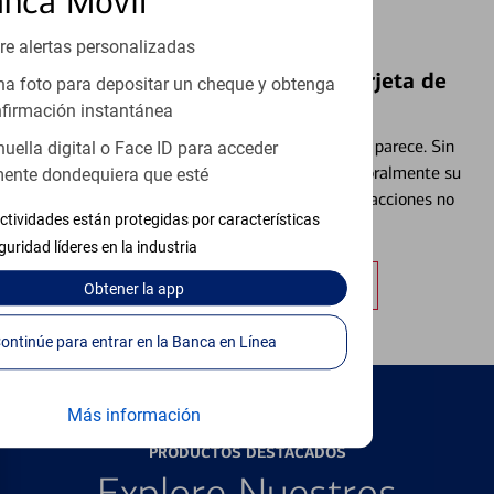
anca Móvil
re alertas personalizadas
Bloquear y Desbloquear una Tarjeta de
a foto para depositar un cheque y obtenga
Débito⁴
firmación instantánea
Extraviar una tarjeta es más común de lo que parece. Sin
huella digital o Face ID para acceder
embargo, puede bloquear y desbloquear temporalmente su
ente dondequiera que esté
tarjeta de débito para ayudar a prevenir transacciones no
ctividades están protegidas por características
autorizadas.
guridad líderes en la industria
Obtener más información
Obtener
la app
Continúe para entrar en la Banca en Línea
Más información
PRODUCTOS DESTACADOS