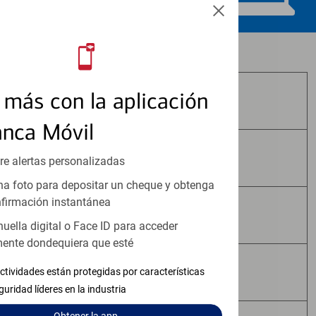
Los productos de inversión y seguros:
más con la aplicación
No Están Asegurados por FDIC
anca Móvil
No Tienen Garantía Bancaria
re alertas personalizadas
a foto para depositar un cheque y obtenga
firmación instantánea
Pueden Perder Valor
huella digital o Face ID para acceder
ente dondequiera que esté
No Constituyen Depósitos
ctividades están protegidas por características
guridad líderes en la industria