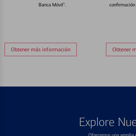
Banca Móvil¹.
confirmación
Obtener más información
Obtener m
Explore Nue
Ofrecemos una amplia g