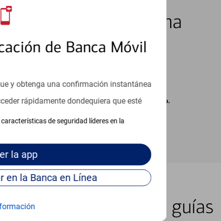
los 7 días de la semana
cación de Banca Móvil
que y obtenga una confirmación instantánea
acceder rápidamente dondequiera que esté
carse cargos de su proveedor por mensajes de texto.
características de seguridad líderes en la
er
la app
Continúe para entrar en la Banca en Línea
er lugar con nuestras guías
formación