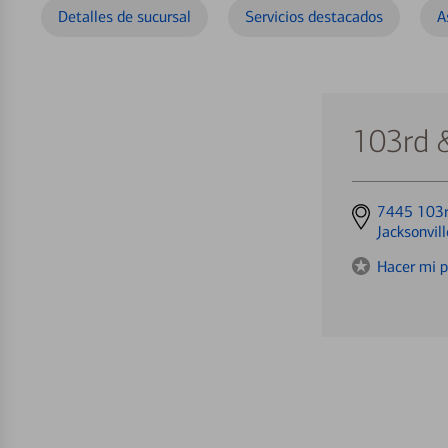
Detalles de sucursal
Servicios destacados
A
103rd 
Get
7445 103r
directions
Jacksonvil
to
Hacer mi p