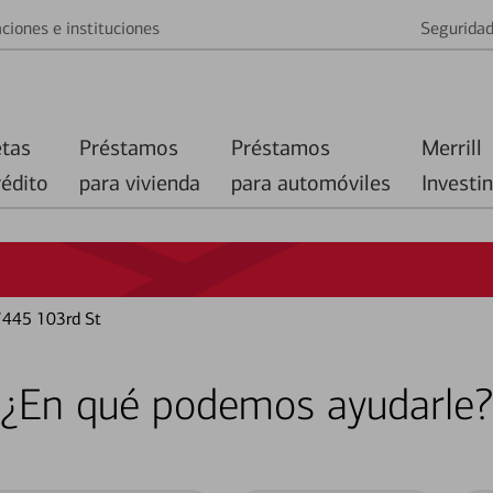
ciones e instituciones
Segurida
etas
Préstamos
Préstamos
Merrill
rédito
para vivienda
para automóviles
Investi
7445 103rd St
¿En qué podemos ayudarle?