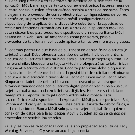
Puede elegir recibir alertas a través de notificación automática de la
aplicación Móvil, mensaje de texto o correo electrónico. Factores fuera de
nuestro control pueden afectar cuándo recibirá alertas de nosotros. Estos
incluyen a su proveedor de correo electrónico, configuraciones de correo
electrónico, su proveedor de servicio móvil, configuraciones del
dispositivo y de la aplicación. El dispositivo debe tener la capacidad de
recibir notificaciones automáticas. Las alertas de la aplicación móvil no
están disponibles para todos los dispositivos o en nuestra Banca Móvil
basada en la web. Bank of America no cobra por alertas, pero su
proveedor de telefonía móvil puede aplicarle tarifas por mensajes y datos.
4
Podemos permitirle que bloquee su tarjeta de débito física o tarjeta (o
tarjetas) virtual. Debe bloquear cada tipo de tarjeta individualmente. El
bloqueo de su tarjeta física no bloqueará su tarjeta (o tarjetas) virtual. De
manera similar, bloquear una tarjeta virtual no bloqueará su tarjeta física ni
ninguna otra tarjeta virtual distinta. Cada tarjeta virtual debe bloquearse
individualmente. Podemos brindarle la posibilidad de solicitar o eliminar un
bloqueo a su discreción a través de la Banca en Línea y/o la Banca Móvil.
Bloquear su tarjeta de débito física no bloqueará ni prevendrá que se
autoricen transacciones con su tarjeta digital para débito ni para cualquier
tarjeta virtual almacenada en billeteras digitales. Bloquear su tarjeta no
reemplaza el reportar su tarjeta como extraviada o robada. Esta
característica está disponible en la Aplicación Móvil para dispositivos iPad,
iPhone y Android y en la Banca en Línea para su tarjeta de débito física, y
en la aplicación de Banca Móvil solo para su tarjeta digital. Se requiere una
conexión de datos para la aplicación Móvil y pueden aplicarse cargos del
proveedor de servicio inalámbrico.
Zelle y las marcas relacionadas con Zelle son propiedad absoluta de Early
Warning Services, LLC y se usan aquí bajo licencia.