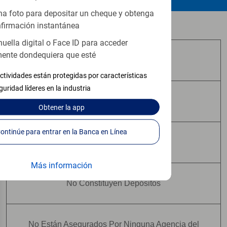
a foto para depositar un cheque y obtenga
Los productos de inversión y seguros:
firmación instantánea
huella digital o Face ID para acceder
ente dondequiera que esté
No Están Asegurados por FDIC
ctividades están protegidas por características
guridad líderes en la industria
No Tienen Garantía Bancaria
Obtener
la app
Continúe para entrar en la Banca en Línea
Pueden Perder Valor
Más información
No Constituyen Depósitos
No Están Asegurados Por Ninguna Agencia del