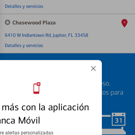
Detalles y servicios
Chasewood Plaza
4
6410 W Indiantown Rd
, Jupiter, FL 33458
Detalles y servicios
Programe una cita
Sabemos que su tiempo es valioso.
Nuestros especialistas están listos para
ayudarle cuando quiera.
más con la aplicación
anca Móvil
Programar ahora
re alertas personalizadas