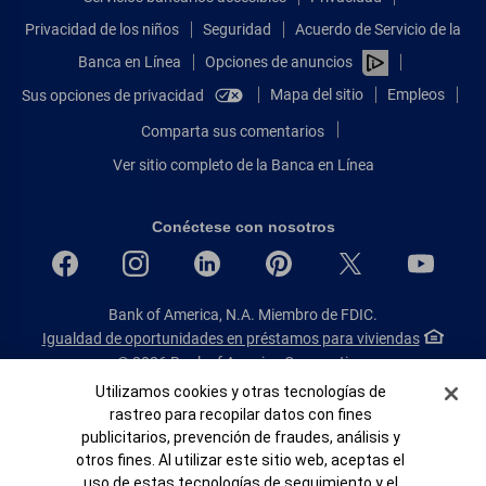
Privacidad de los niños
Seguridad
Acuerdo de Servicio de la
Banca en Línea
Opciones de anuncios
Mapa del sitio
Empleos
Sus opciones de privacidad
Comparta sus comentarios
Ver sitio completo de la Banca en Línea
Conéctese con nosotros
Bank of America, N.A. Miembro de FDIC.
Igualdad de oportunidades en préstamos para viviendas
© 2026 Bank of America Corporation.
Todos Los Derechos Reservados.
Banner de Cookies
Utilizamos cookies y otras tecnologías de
rastreo para recopilar datos con fines
Patente: patents.bankofamerica.com
publicitarios, prevención de fraudes, análisis y
otros fines. Al utilizar este sitio web, aceptas el
uso de estas tecnologías de seguimiento y el