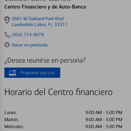
Centro Financiero y de Auto-Banco
Get
3661 W Oakland Park Blvd
directions
Lauderdale Lakes, FL 33311
to
(954) 714-9079
Hacer mi preferida
¿Desea reunirse en persona?
Programe una cita
Horario del Centro financiero
Lunes
9:00 AM
-
5:00 PM
Martes
9:00 AM
-
5:00 PM
Miércoles
9:00 AM
-
5:00 PM