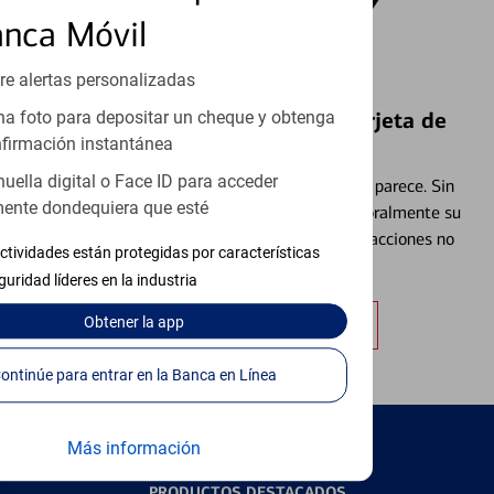
anca Móvil
re alertas personalizadas
Bloquear y Desbloquear una Tarjeta de
a foto para depositar un cheque y obtenga
firmación instantánea
Débito⁴
huella digital o Face ID para acceder
Extraviar una tarjeta es más común de lo que parece. Sin
ente dondequiera que esté
embargo, puede bloquear y desbloquear temporalmente su
tarjeta de débito para ayudar a prevenir transacciones no
ctividades están protegidas por características
autorizadas.
guridad líderes en la industria
Obtener más información
Obtener
la app
Continúe para entrar en la Banca en Línea
Más información
PRODUCTOS DESTACADOS