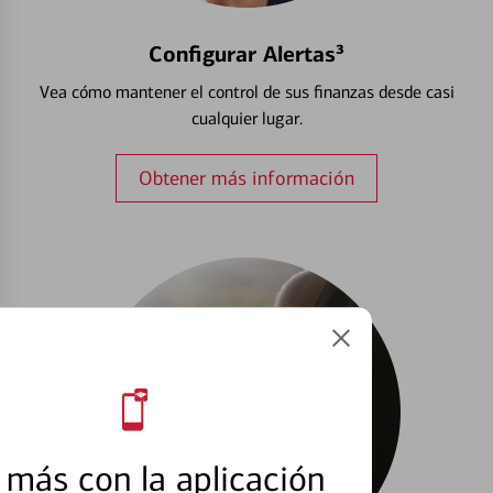
Configurar Alertas³
Vea cómo mantener el control de sus finanzas desde casi
cualquier lugar.
Obtener más información
más con la aplicación