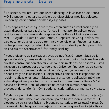
Programe una cita
|
Detalles
1
La Banca Móvil requiere que usted descargue la aplicación de Banca
Móvil y puede no estar disponible para dispositivos móviles selectos.
Pueden aplicarse tarifas por mensajes y datos.
2
Los depósitos de cheque vía móvil están sujetos a verificación y no
están disponibles para retiro de fondos inmediato. Se aplican otras
restricciones. En el menú de la aplicación de Banca Móvil, seleccione
Menú > Ayuda > Examine Más Temas > Depósito de Cheque vía Móvil
para obtener detalles y otros términos y condiciones. Pueden aplicarse
tarifas por mensajes y datos. Este servicio no está disponible para el hijo
en una cuenta SafeBalance® for Family Banking.
3
Puede elegir recibir alertas a través de notificación automática de la
aplicación Móvil, mensaje de texto o correo electrónico. Factores fuera de
nuestro control pueden afectar cuándo recibirá alertas de nosotros. Estos
incluyen a su proveedor de correo electrónico, configuraciones de correo
electrónico, su proveedor de servicio móvil, configuraciones del
dispositivo y de la aplicación. El dispositivo debe tener la capacidad de
recibir notificaciones automáticas. Las alertas de la aplicación móvil no
están disponibles para todos los dispositivos o en nuestra Banca Móvil
basada en la web. Bank of America no cobra por alertas, pero su
proveedor de telefonía móvil puede aplicarle tarifas por mensajes y datos.
4
Podemos permitirle que bloquee su tarjeta de débito física o tarjeta (o
tarjetas) virtual. Debe bloquear cada tipo de tarjeta individualmente. El
bloqueo de su tarjeta física no bloqueará su tarjeta (o tarjetas) virtual. De
manera similar, bloquear una tarjeta virtual no bloqueará su tarjeta física ni