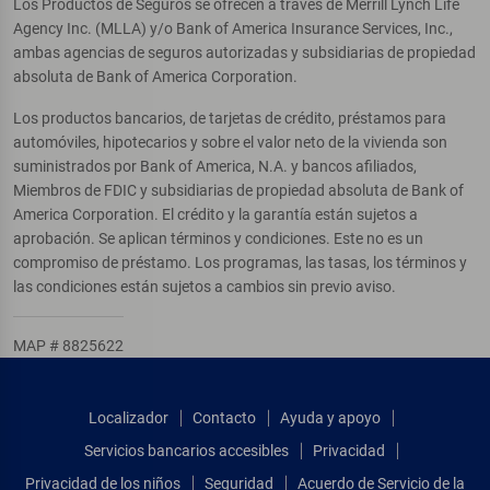
Los Productos de Seguros se ofrecen a través de Merrill Lynch Life
Agency Inc. (MLLA) y/o Bank of America Insurance Services, Inc.,
ambas agencias de seguros autorizadas y subsidiarias de propiedad
absoluta de Bank of America Corporation.
Los productos bancarios, de tarjetas de crédito, préstamos para
automóviles, hipotecarios y sobre el valor neto de la vivienda son
suministrados por Bank of America, N.A. y bancos afiliados,
Miembros de FDIC y subsidiarias de propiedad absoluta de Bank of
America Corporation. El crédito y la garantía están sujetos a
aprobación. Se aplican términos y condiciones. Este no es un
compromiso de préstamo. Los programas, las tasas, los términos y
las condiciones están sujetos a cambios sin previo aviso.
MAP # 8825622
Localizador
Contacto
Ayuda y apoyo
Servicios bancarios accesibles
Privacidad
Privacidad de los niños
Seguridad
Acuerdo de Servicio de la