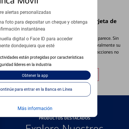
anca Móvil
re alertas personalizadas
Bloquear y Desbloquear una Tarjeta de
a foto para depositar un cheque y obtenga
Débito⁴
firmación instantánea
Extraviar una tarjeta es más común de lo que parece. Sin
huella digital o Face ID para acceder
embargo, puede bloquear y desbloquear temporalmente su
ente dondequiera que esté
tarjeta de débito para ayudar a prevenir transacciones no
ctividades están protegidas por características
autorizadas.
guridad líderes en la industria
Obtener más información
Obtener
la app
Continúe para entrar en la Banca en Línea
Más información
PRODUCTOS DESTACADOS