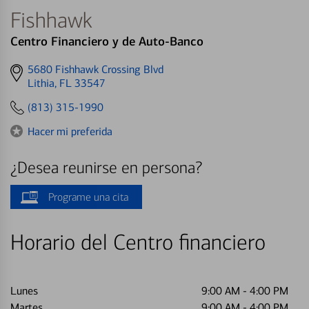
Fishhawk
Centro Financiero y de Auto-Banco
Get
5680 Fishhawk Crossing Blvd
directions
Lithia, FL 33547
to
(813) 315-1990
Hacer mi preferida
¿Desea reunirse en persona?
Programe una cita
Horario del Centro financiero
Lunes
9:00 AM
-
4:00 PM
Martes
9:00 AM
-
4:00 PM