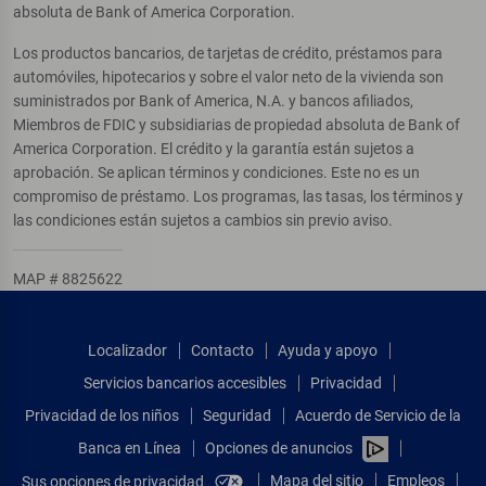
absoluta de Bank of America Corporation.
Los productos bancarios, de tarjetas de crédito, préstamos para
automóviles, hipotecarios y sobre el valor neto de la vivienda son
suministrados por Bank of America, N.A. y bancos afiliados,
Miembros de FDIC y subsidiarias de propiedad absoluta de Bank of
America Corporation. El crédito y la garantía están sujetos a
aprobación. Se aplican términos y condiciones. Este no es un
compromiso de préstamo. Los programas, las tasas, los términos y
las condiciones están sujetos a cambios sin previo aviso.
MAP # 8825622
Localizador
Contacto
Ayuda y apoyo
Servicios bancarios accesibles
Privacidad
Privacidad de los niños
Seguridad
Acuerdo de Servicio de la
Banca en Línea
Opciones de anuncios
Mapa del sitio
Empleos
Sus opciones de privacidad