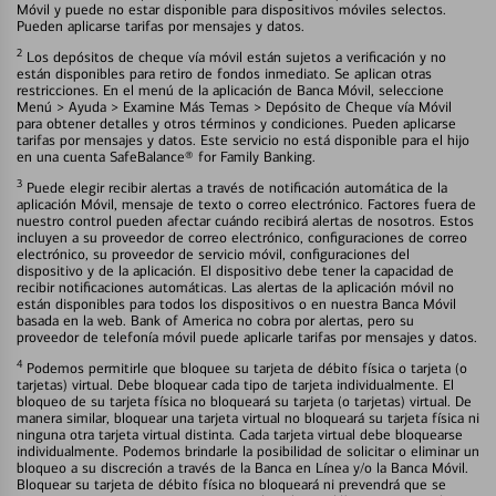
Móvil y puede no estar disponible para dispositivos móviles selectos.
Pueden aplicarse tarifas por mensajes y datos.
2
Los depósitos de cheque vía móvil están sujetos a verificación y no
están disponibles para retiro de fondos inmediato. Se aplican otras
restricciones. En el menú de la aplicación de Banca Móvil, seleccione
Menú > Ayuda > Examine Más Temas > Depósito de Cheque vía Móvil
para obtener detalles y otros términos y condiciones. Pueden aplicarse
tarifas por mensajes y datos. Este servicio no está disponible para el hijo
en una cuenta SafeBalance® for Family Banking.
3
Puede elegir recibir alertas a través de notificación automática de la
aplicación Móvil, mensaje de texto o correo electrónico. Factores fuera de
nuestro control pueden afectar cuándo recibirá alertas de nosotros. Estos
incluyen a su proveedor de correo electrónico, configuraciones de correo
electrónico, su proveedor de servicio móvil, configuraciones del
dispositivo y de la aplicación. El dispositivo debe tener la capacidad de
recibir notificaciones automáticas. Las alertas de la aplicación móvil no
están disponibles para todos los dispositivos o en nuestra Banca Móvil
basada en la web. Bank of America no cobra por alertas, pero su
proveedor de telefonía móvil puede aplicarle tarifas por mensajes y datos.
4
Podemos permitirle que bloquee su tarjeta de débito física o tarjeta (o
tarjetas) virtual. Debe bloquear cada tipo de tarjeta individualmente. El
bloqueo de su tarjeta física no bloqueará su tarjeta (o tarjetas) virtual. De
manera similar, bloquear una tarjeta virtual no bloqueará su tarjeta física ni
ninguna otra tarjeta virtual distinta. Cada tarjeta virtual debe bloquearse
individualmente. Podemos brindarle la posibilidad de solicitar o eliminar un
bloqueo a su discreción a través de la Banca en Línea y/o la Banca Móvil.
Bloquear su tarjeta de débito física no bloqueará ni prevendrá que se