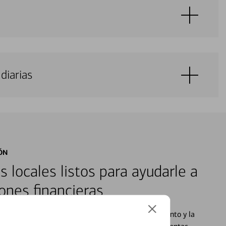
diarias
ÓN
s locales listos para ayudarle a
ones financieras
cados que se centran en proporcionar el asesoramiento y la