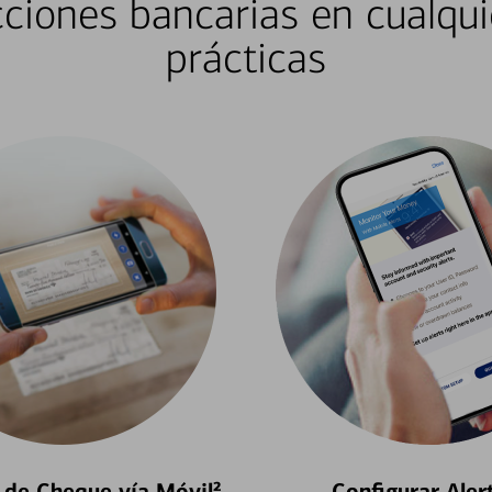
ciones bancarias en cualqui
prácticas
 de Cheque vía Móvil²
Configurar Aler