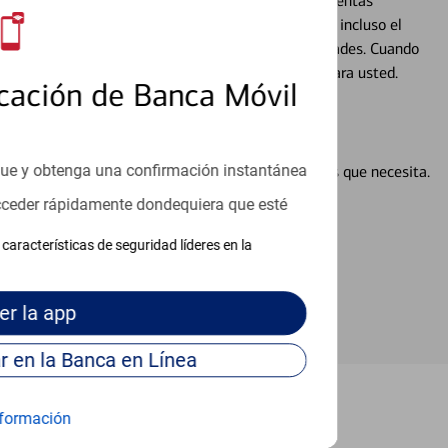
alquier situación en su vida financiera. Desde sus cuentas
 grandes compras, la planificación para su futuro, e incluso el
ocio, su futuro se mueve de acuerdo con sus necesidades. Cuando
abajará con usted en un momento que sea adecuado para usted.
cación de Banca Móvil
que y obtenga una confirmación instantánea
en línea puede ayudar a proporcionar las respuestas que necesita.
en línea
acceder rápidamente dondequiera que esté
características de seguridad líderes en la
er
la app
Continúe para entrar en la Banca en Línea
formación