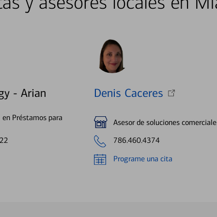
stas y asesores locales en M
gy - Arian
Denis Caceres
a en Préstamos para
Asesor de soluciones comerciale
022
786.460.4374
Programe una cita