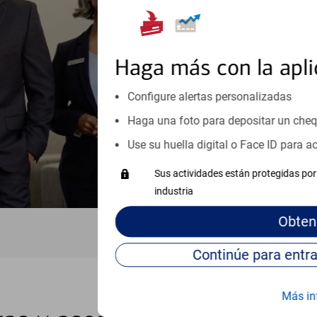
orientación que necesita, en cu
personales, hasta el ahorro para
inicio o crecimiento de su neg
esté listo, un especialista tr
Haga más con la apli
Programe una cita
Configure alertas personalizadas
Haga una foto para depositar un che
Vea si nuestro centro de ayuda 
Visite nuestro centro de ayuda 
Use su huella digital o Face ID para 
Sus actividades están protegidas por 
industria
Obten
Más in