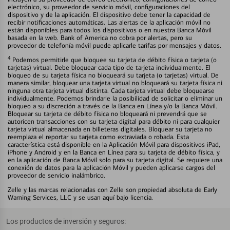
electrónico, su proveedor de servicio móvil, configuraciones del
dispositivo y de la aplicación. El dispositivo debe tener la capacidad de
recibir notificaciones automáticas. Las alertas de la aplicación móvil no
están disponibles para todos los dispositivos o en nuestra Banca Móvil
basada en la web. Bank of America no cobra por alertas, pero su
proveedor de telefonía móvil puede aplicarle tarifas por mensajes y datos.
4
Podemos permitirle que bloquee su tarjeta de débito física o tarjeta (o
tarjetas) virtual. Debe bloquear cada tipo de tarjeta individualmente. El
bloqueo de su tarjeta física no bloqueará su tarjeta (o tarjetas) virtual. De
manera similar, bloquear una tarjeta virtual no bloqueará su tarjeta física ni
ninguna otra tarjeta virtual distinta. Cada tarjeta virtual debe bloquearse
individualmente. Podemos brindarle la posibilidad de solicitar o eliminar un
bloqueo a su discreción a través de la Banca en Línea y/o la Banca Móvil.
Bloquear su tarjeta de débito física no bloqueará ni prevendrá que se
autoricen transacciones con su tarjeta digital para débito ni para cualquier
tarjeta virtual almacenada en billeteras digitales. Bloquear su tarjeta no
reemplaza el reportar su tarjeta como extraviada o robada. Esta
característica está disponible en la Aplicación Móvil para dispositivos iPad,
iPhone y Android y en la Banca en Línea para su tarjeta de débito física, y
en la aplicación de Banca Móvil solo para su tarjeta digital. Se requiere una
conexión de datos para la aplicación Móvil y pueden aplicarse cargos del
proveedor de servicio inalámbrico.
Zelle y las marcas relacionadas con Zelle son propiedad absoluta de Early
Warning Services, LLC y se usan aquí bajo licencia.
Los productos de inversión y seguros: