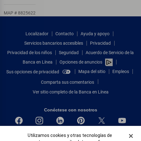
MAP # 8825622
Localizador
Contacto
Ayuda y apoyo
Servicios bancarios accesibles
Privacidad
Privacidad de los niños
Seguridad
Acuerdo de Servicio de la
Banca en Línea
Opciones de anuncios
Mapa del sitio
Empleos
Sus opciones de privacidad
Comparta sus comentarios
Ver sitio completo de la Banca en Línea
Conéctese con nosotros
Banner de Cookies
Bank of America, N.A. Miembro de FDIC.
Utilizamos cookies y otras tecnologías de