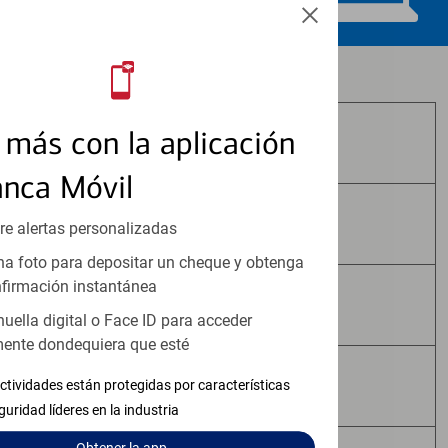
Los productos de inversión y seguros:
más con la aplicación
No Están Asegurados por FDIC
anca Móvil
No Tienen Garantía Bancaria
re alertas personalizadas
a foto para depositar un cheque y obtenga
firmación instantánea
Pueden Perder Valor
huella digital o Face ID para acceder
ente dondequiera que esté
No Constituyen Depósitos
ctividades están protegidas por características
guridad líderes en la industria