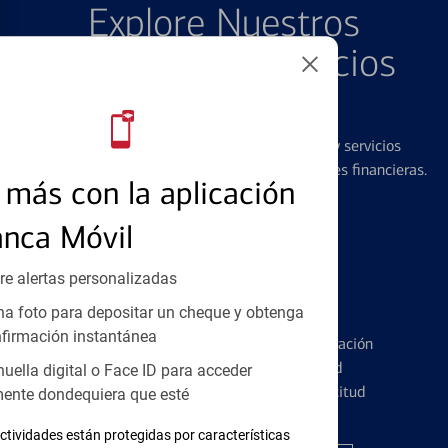
Explore Nuestros
Productos y Servicios
Destacados
Ofrecemos una amplia gama de productos y servicios
diseñados para ayudar con todas sus necesidades financieras.
más con la aplicación
anca Móvil
re alertas personalizadas
Tarjetas de Crédito
a foto para depositar un cheque y obtenga
firmación instantánea
Conozca los pormenores de la administración
de tarjetas de crédito y la identidad
huella digital o Face ID para acceder
financiera antes de presentar una solicitud
ente dondequiera que esté
ctividades están protegidas por características