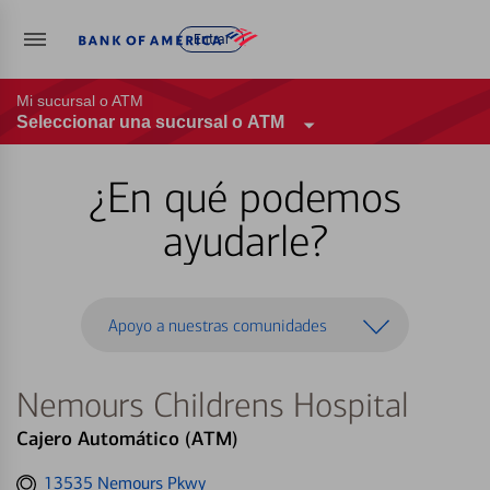
Entrar
Mi sucursal o ATM
Seleccionar una sucursal o ATM
¿En qué podemos
ayudarle?
Apoyo a nuestras comunidades
Nemours Childrens Hospital
Cajero Automático (ATM)
Get
13535 Nemours Pkwy