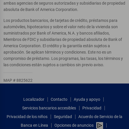
ambas agencias de seguros autorizadas y subsidiarias de propiedad
absoluta de Bank of America Corporation.
Los productos bancarios, de tarjetas de crédito, préstamos para
automóviles, hipotecarios y sobre el valor neto de la vivienda son
suministrados por Bank of America, N.A. y bancos afiliados,
Miembros de FDIC y subsidiarias de propiedad absoluta de Bank of
America Corporation. El crédito y la garantía están sujetos a
aprobación. Se aplican términos y condiciones. Este no es un
compromiso de préstamo. Los programas, las tasas, los términos y
las condiciones están sujetos a cambios sin previo aviso.
MAP # 8825622
Localizador
Contacto
Ayuda y apoyo
Servicios bancarios accesibles
Privacidad
Privacidad de los niños
Seguridad
Acuerdo de Servicio de la
Banca en Línea
Opciones de anuncios