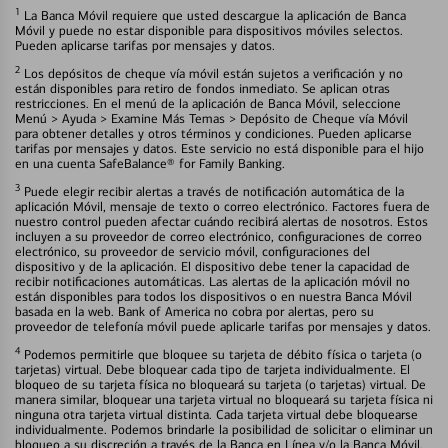
1
La Banca Móvil requiere que usted descargue la aplicación de Banca
Móvil y puede no estar disponible para dispositivos móviles selectos.
Pueden aplicarse tarifas por mensajes y datos.
2
Los depósitos de cheque vía móvil están sujetos a verificación y no
están disponibles para retiro de fondos inmediato. Se aplican otras
restricciones. En el menú de la aplicación de Banca Móvil, seleccione
Menú > Ayuda > Examine Más Temas > Depósito de Cheque vía Móvil
para obtener detalles y otros términos y condiciones. Pueden aplicarse
tarifas por mensajes y datos. Este servicio no está disponible para el hijo
en una cuenta SafeBalance® for Family Banking.
3
Puede elegir recibir alertas a través de notificación automática de la
aplicación Móvil, mensaje de texto o correo electrónico. Factores fuera de
nuestro control pueden afectar cuándo recibirá alertas de nosotros. Estos
incluyen a su proveedor de correo electrónico, configuraciones de correo
electrónico, su proveedor de servicio móvil, configuraciones del
dispositivo y de la aplicación. El dispositivo debe tener la capacidad de
recibir notificaciones automáticas. Las alertas de la aplicación móvil no
están disponibles para todos los dispositivos o en nuestra Banca Móvil
basada en la web. Bank of America no cobra por alertas, pero su
proveedor de telefonía móvil puede aplicarle tarifas por mensajes y datos.
4
Podemos permitirle que bloquee su tarjeta de débito física o tarjeta (o
tarjetas) virtual. Debe bloquear cada tipo de tarjeta individualmente. El
bloqueo de su tarjeta física no bloqueará su tarjeta (o tarjetas) virtual. De
manera similar, bloquear una tarjeta virtual no bloqueará su tarjeta física ni
ninguna otra tarjeta virtual distinta. Cada tarjeta virtual debe bloquearse
individualmente. Podemos brindarle la posibilidad de solicitar o eliminar un
bloqueo a su discreción a través de la Banca en Línea y/o la Banca Móvil.