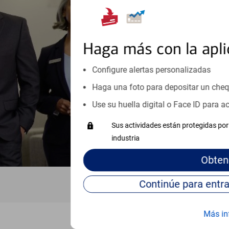
Reúnase con especialistas dedi
orientación que necesita, en cu
personales, hasta el ahorro para
inicio o crecimiento de su neg
Haga más con la apli
esté listo, un especialista tr
Configure alertas personalizadas
Programe una cita
Haga una foto para depositar un che
Vea si nuestro centro de ayuda 
Use su huella digital o Face ID para 
Visite nuestro centro de ayuda 
Sus actividades están protegidas por 
industria
Obten
Más in