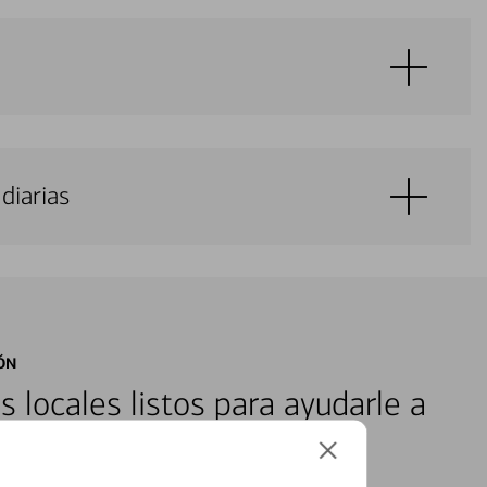
diarias
ÓN
s locales listos para ayudarle a
ones financieras