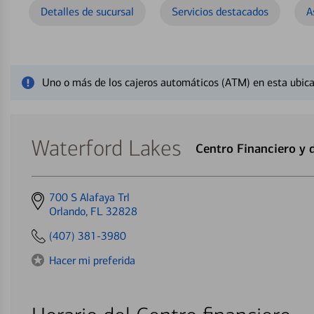
Detalles de sucursal
Servicios destacados
A
Cerrar mensaje de alerta
Uno o más de los cajeros automáticos (ATM) en esta ubica
Waterford Lakes
Centro Financiero y
Get
700 S Alafaya Trl
directions
Orlando, FL 32828
to
(407) 381-3980
Hacer mi preferida