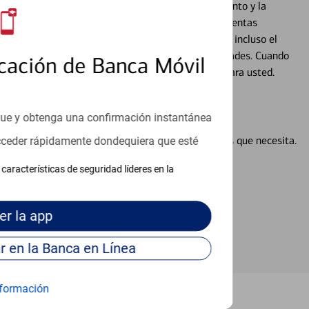
cados que se centran en proporcionar el asesoramiento y la
alquier situación en su vida financiera. Desde sus cuentas
 grandes compras, la planificación para su futuro, e incluso el
ocio, su futuro se mueve de acuerdo con sus necesidades. Cuando
cación de Banca Móvil
abajará con usted en un momento que sea adecuado para usted.
que y obtenga una confirmación instantánea
en línea puede ayudar a proporcionar las respuestas que necesita.
acceder rápidamente dondequiera que esté
en línea
características de seguridad líderes en la
er
la app
Continúe para entrar en la Banca en Línea
formación