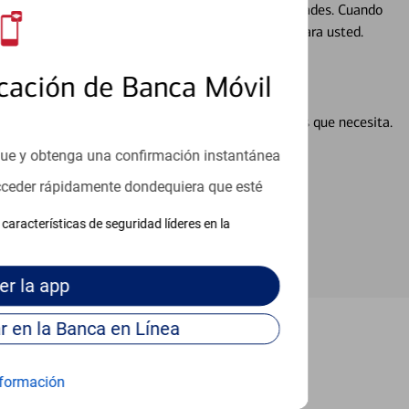
ocio, su futuro se mueve de acuerdo con sus necesidades. Cuando
abajará con usted en un momento que sea adecuado para usted.
cación de Banca Móvil
en línea puede ayudar a proporcionar las respuestas que necesita.
en línea
que y obtenga una confirmación instantánea
acceder rápidamente dondequiera que esté
características de seguridad líderes en la
er
la app
Continúe para entrar en la Banca en Línea
Palm Coast
formación