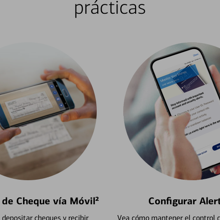
prácticas
 de Cheque vía Móvil²
Configurar Aler
depositar cheques y recibir
Vea cómo mantener el control d