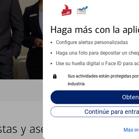
inicio o crecimiento de su neg
esté listo, un especialista tr
Programe una cita
Haga más con la apli
Vea si nuestro centro de ayuda 
Configure alertas personalizadas
Visite nuestro centro de ayuda 
Haga una foto para depositar un che
Use su huella digital o Face ID para 
Sus actividades están protegidas por 
industria
Obten
stas y asesores locales en 
Más in