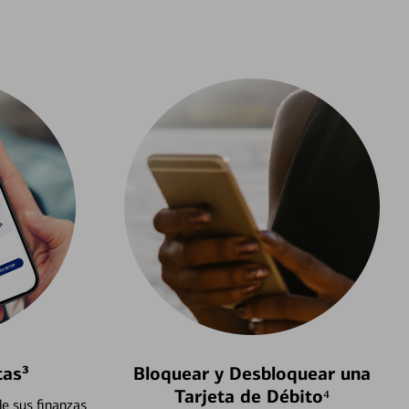
tas³
Bloquear y Desbloquear una
Tarjeta de Débito⁴
e sus finanzas